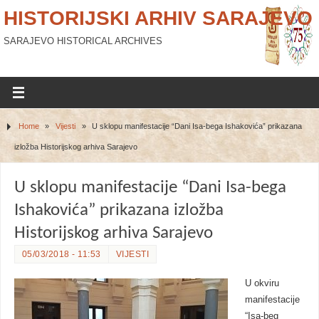
HISTORIJSKI ARHIV SARAJEVO
SARAJEVO HISTORICAL ARCHIVES
Home
»
Vijesti
»
U sklopu manifestacije “Dani Isa-bega Ishakovića” prikazana
izložba Historijskog arhiva Sarajevo
U sklopu manifestacije “Dani Isa-bega
Ishakovića” prikazana izložba
Historijskog arhiva Sarajevo
05/03/2018 - 11:53
VIJESTI
U okviru
manifestacije
“Isa-beg