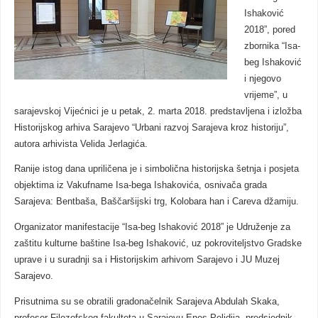
Ishaković
2018”, pored
zbornika “Isa-
beg Ishaković
i njegovo
vrijeme”, u
sarajevskoj Vijećnici je u petak, 2. marta 2018. predstavljena i izložba
Historijskog arhiva Sarajevo “Urbani razvoj Sarajeva kroz historiju”,
autora arhivista Velida Jerlagića.
Ranije istog dana upriličena je i simbolična historijska šetnja i posjeta
objektima iz Vakufname Isa-bega Ishakovića, osnivača grada
Sarajeva: Bentbaša, Baščaršijski trg, Kolobara han i Careva džamiju.
Organizator manifestacije “Isa-beg Ishaković 2018” je Udruženje za
zaštitu kulturne baštine Isa-beg Ishaković, uz pokroviteljstvo Gradske
uprave i u suradnji sa i Historijskim arhivom Sarajevo i JU Muzej
Sarajevo.
Prisutnima su se obratili gradonačelnik Sarajeva Abdulah Skaka,
profesor Filozofskog fakulteta u Sarajevu Enes Pelidija, predsjednik