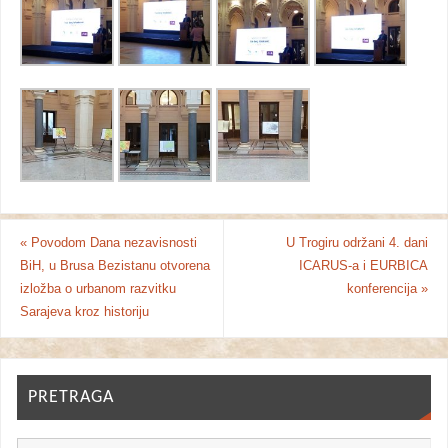
«
Povodom Dana nezavisnosti
U Trogiru održani 4. dani
BiH, u Brusa Bezistanu otvorena
ICARUS-a i EURBICA
izložba o urbanom razvitku
konferencija
»
Sarajeva kroz historiju
PRETRAGA