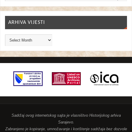
ARHIVA VIJESTI
Sadržaj ovog internetskog sajta je vlasništvo Historijskog arhiva
Sarajevo.
Zabranjeno je kopiranje, umnožavanje i korištenje sadržaja bez dozvole