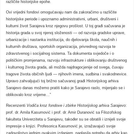
različite historijske epohe.
Ovi vrijedni fondovi omogućavaju nam da zakoračimo u različite
historijske periode i upoznamo administrativni, urbani, društveni i
kulturni život Sarajeva kroz njegovu prošlost. U toj građi sačuvana je
historija grada u svoj njenoj složenosti — od razvoja gradske uprave,
urbanizacije i nastanka institucija, do djelovanja škola, naučnih i
kulturnih društava, sportskih organizacija, privrednog razvoja te
zdravstvenog i socijalnog sistema. Ta dokumenta svjedoče i o
političkim promjenama, razvoju infrastrukture i oblikovanju društvenog
i kulturnog života grada, ali možda najdragocjenije od svega, čuvaju
tragove života običnih ljudi — njihovih imena, sudbina i svakodnevice.
Upravo zahvaljujući toj brižno sačuvanoj građi Historijskog arhiva
Sarajevo danas možemo pratiti kako je Sarajevo raslo, mijenjalo se i
oblikovalo kroz vrijeme…”
Recenzenti
Vodiča kroz fondove i zbirke Historijskog arhiva Sarajevo
:
prof. dr. Amila Kasumović i prof. dr. Amir Duranović sa Filozofskog
fakulteta Univerziteta u Sarajevu, također su se obratili i iznijeli svoje
impresije o knjizi. Profesorica Kasumović je, izražavajući svoje
zadovoljstvo jednim ovakvim izdanjem, naglasila potrebu da arhiv kao