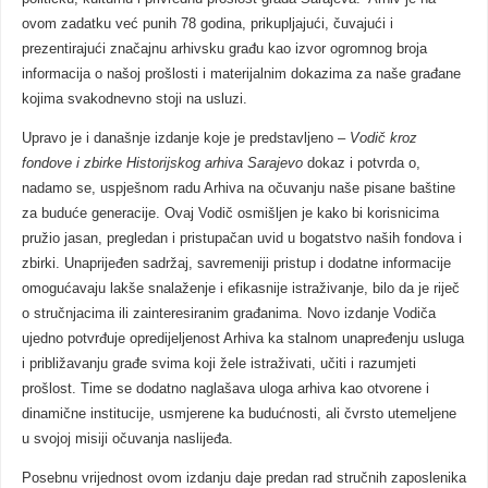
ovom zadatku već punih 78 godina, prikupljajući, čuvajući i
prezentirajući značajnu arhivsku građu kao izvor ogromnog broja
informacija o našoj prošlosti i materijalnim dokazima za naše građane
kojima svakodnevno stoji na usluzi.
Upravo je i današnje izdanje koje je predstavljeno –
Vodič kroz
fondove i zbirke Historijskog arhiva Sarajevo
dokaz i potvrda o,
nadamo se, uspješnom radu Arhiva na očuvanju naše pisane baštine
za buduće generacije. Ovaj Vodič osmišljen je kako bi korisnicima
pružio jasan, pregledan i pristupačan uvid u bogatstvo naših fondova i
zbirki. Unaprijeđen sadržaj, savremeniji pristup i dodatne informacije
omogućavaju lakše snalaženje i efikasnije istraživanje, bilo da je riječ
o stručnjacima ili zainteresiranim građanima. Novo izdanje Vodiča
ujedno potvrđuje opredijeljenost Arhiva ka stalnom unapređenju usluga
i približavanju građe svima koji žele istraživati, učiti i razumjeti
prošlost. Time se dodatno naglašava uloga arhiva kao otvorene i
dinamične institucije, usmjerene ka budućnosti, ali čvrsto utemeljene
u svojoj misiji očuvanja naslijeđa.
Posebnu vrijednost ovom izdanju daje predan rad stručnih zaposlenika