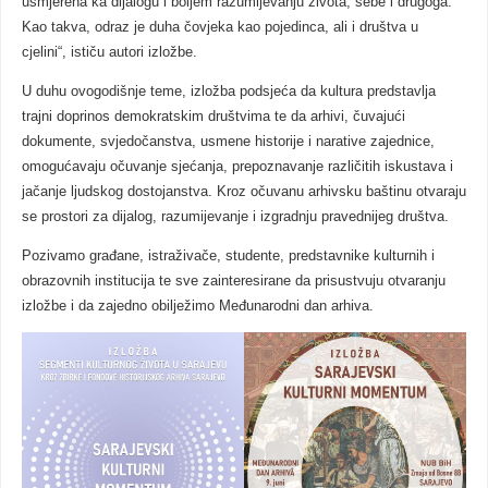
usmjerena ka dijalogu i boljem razumijevanju života, sebe i drugoga.
Kao takva, odraz je duha čovjeka kao pojedinca, ali i društva u
cjelini“, ističu autori izložbe.
U duhu ovogodišnje teme, izložba podsjeća da kultura predstavlja
trajni doprinos demokratskim društvima te da arhivi, čuvajući
dokumente, svjedočanstva, usmene historije i narative zajednice,
omogućavaju očuvanje sjećanja, prepoznavanje različitih iskustava i
jačanje ljudskog dostojanstva. Kroz očuvanu arhivsku baštinu otvaraju
se prostori za dijalog, razumijevanje i izgradnju pravednijeg društva.
Pozivamo građane, istraživače, studente, predstavnike kulturnih i
obrazovnih institucija te sve zainteresirane da prisustvuju otvaranju
izložbe i da zajedno obilježimo Međunarodni dan arhiva.