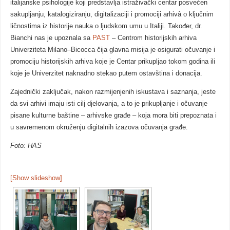
italijanske psihologije koji predstavlja istraživački centar posvećen
sakupljanju, katalogiziranju, digitalizaciji i promociji arhivȃ o ključnim
ličnostima iz historije nauka o ljudskom umu u Italiji. Također, dr.
Bianchi nas je upoznala sa
PAST
– Centrom historijskih arhiva
Univerziteta Milano–Bicocca čija glavna misija je osigurati očuvanje i
promociju historijskih arhiva koje je Centar prikupljao tokom godina ili
koje je Univerzitet naknadno stekao putem ostavština i donacija.
Zajednički zaključak, nakon razmijenjenih iskustava i saznanja, jeste
da svi arhivi imaju isti cilj djelovanja, a to je prikupljanje i očuvanje
pisane kulturne baštine – arhivske građe – koja mora biti prepoznata i
u savremenom okruženju digitalnih izazova očuvanja građe.
Foto: HAS
[Show slideshow]