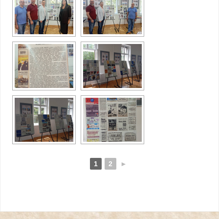
1
2
►