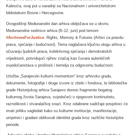
Kalesića, ovaj put u saradnji sa Nacionalnom i univerzitetskom
bibliotekom Bosne i Hercegovine.
Ovogodišnji Međunarodni dan arhiva obilježava se u okviru
Međunarodne sedmice arhiva (8–12. juni) pod temom
#ArchivesForJustice
: Rights, Memory & Futures (Arhivi za pravdu:
prava, sjećanje i budućnost). Tema naglašava ključnu ulogu arhiva u
očuvanju ljudskih prava, kolektivnog sjećanja i demokratskih
vrijednosti, potvrđujući njihov značaj kao čuvara autentičnih
svjedočanstava o prošlosti i temelja za odgovornu budućnost.
Izložba „Sarajevski kulturni momentum“ kroz arhivsku građu,
dokumente, fotografije i druge izvore iz zbirki i fondova, te bibliotečke
građe Historijskog arhiva Sarajevo donosi fragmente bogatog
kulturnog života Sarajeva, svjedočeći o njegovom kontinuitetu,
raznolikosti i stvaralačkoj snazi. Kroz odabrane sadržaje posjetioci će
imati priliku sagledati kako su kulturne institucije, manifestacije,
umjetnici i građani oblikovali identitet grada kroz različite historijske
periode.