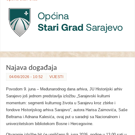
Najava događaja
04/06/2026 - 10:52
VIJESTI
Povodom 9. juna – Međunarodnog dana arhiva, JU Historijski arhiv
Sarajevo još jednom predstavlja izložbu „Sarajevski kulturni
momentum: segmenti kulturnog života u Sarajevu kroz zbirke i
fondove Historijskog arhiva Sarajevo“, autora Harisa Zaimovića, Saše
Beltrama i Adnana Kalesića, ovaj put u saradnji sa Nacionalnom i
univerzitetskom bibliotekom Bosne i Hercegovine.
Otvaranje izložbe bit će upriličeno 9. juna 2026. godine u 13.00 sati u