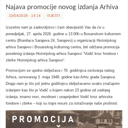
Najava promocije novog izdanja Arhiva
23/04/2026 - 14:14
VIJESTI
Izuzetno nam je zadovoljstvo i čast obavijestiti Vas da će u
ponedjeljak, 27. aprila 2026. godine u 13:00h u Bosanskom kulturnom
centru (Branilaca Sarajeva 24, Sarajevo) u organizaciji Historijskog
arhiva Sarajevo i Bosanskog kulturnog centra, biti održana promocija
posebnog izdanja Historijskog arhiva Sarajevo “Vodič kroz fondove i
zbirke Historijskog arhiva Sarajevo“.
Promocijom se ujedno obilježava i 78. godišnjica osnivanja našeg
Arhiva, osnovanog 3. maja 1948. godine kao Arhiv grada Sarajeva.
Drago nam je što još jednu godišnjicu obilježavamo ovako značajnim
izdanjem kao što je Vodič u kojem nakon 23 godine od zadnjeg
izdanja, imamo novi, revidirani i unaprijeđeni Vodič kroz arhivske
fondove i zbirke – koji su trajni resurs za istraživanje naše prošlosti.