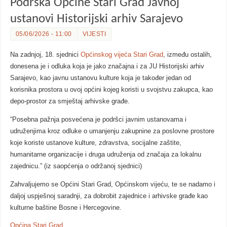
Podrška Općine Stari Grad Javnoj
ustanovi Historijski arhiv Sarajevo
05/06/2026 - 11:00
VIJESTI
Na zadnjoj, 18. sjednici
Općinskog vijeća Stari Grad
, između ostalih,
donesena je i odluka koja je jako značajna i za JU Historijski arhiv
Sarajevo, kao javnu ustanovu kulture koja je također jedan od
korisnika prostora u ovoj općini kojeg koristi u svojstvu zakupca, kao
depo-prostor za smještaj arhivske građe.
“Posebna pažnja posvećena je podršci javnim ustanovama i
udruženjima kroz odluke o umanjenju zakupnine za poslovne prostore
koje koriste ustanove kulture, zdravstva, socijalne zaštite,
humanitarne organizacije i druga udruženja od značaja za lokalnu
zajednicu.” (iz saopćenja o održanoj sjednici)
Zahvaljujemo se Općini Stari Grad, Općinskom vijeću, te se nadamo i
daljoj uspješnoj saradnji, za dobrobit zajednice i arhivske građe kao
kulturne baštine Bosne i Hercegovine.
Općina Stari Grad