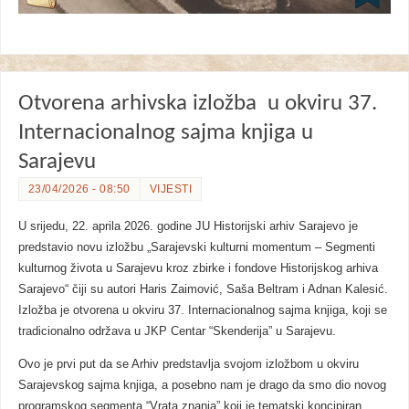
Otvorena arhivska izložba u okviru 37.
Internacionalnog sajma knjiga u
Sarajevu
23/04/2026 - 08:50
VIJESTI
U srijedu, 22. aprila 2026. godine JU Historijski arhiv Sarajevo je
predstavio novu izložbu „Sarajevski kulturni momentum – Segmenti
kulturnog života u Sarajevu kroz zbirke i fondove Historijskog arhiva
Sarajevo“ čiji su autori Haris Zaimović, Saša Beltram i Adnan Kalesić.
Izložba je otvorena u okviru 37. Internacionalnog sajma knjiga, koji se
tradicionalno održava u JKP Centar “Skenderija” u Sarajevu.
Ovo je prvi put da se Arhiv predstavlja svojom izložbom u okviru
Sarajevskog sajma knjiga, a posebno nam je drago da smo dio novog
programskog segmenta “Vrata znanja” koji je tematski koncipiran