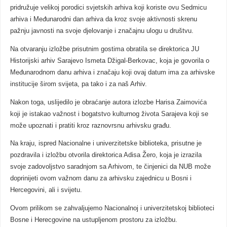
pridružuje velikoj porodici svjetskih arhiva koji koriste ovu Sedmicu
arhiva i Međunarodni dan arhiva da kroz svoje aktivnosti skrenu
pažnju javnosti na svoje djelovanje i značajnu ulogu u društvu.
Na otvaranju izložbe prisutnim gostima obratila se direktorica JU
Historijski arhiv Sarajevo Ismeta Džigal-Berkovac, koja je govorila o
Međunarodnom danu arhiva i značaju koji ovaj datum ima za arhivske
institucije širom svijeta, pa tako i za naš Arhiv.
Nakon toga, uslijedilo je obraćanje autora izlozbe Harisa Zaimovića
koji je istakao važnost i bogatstvo kulturnog života Sarajeva koji se
može upoznati i pratiti kroz raznovrsnu arhivsku građu.
Na kraju, ispred Nacionalne i univerzitetske biblioteka, prisutne je
pozdravila i izložbu otvorila direktorica Adisa Žero, koja je izrazila
svoje zadovoljstvo saradnjom sa Arhivom, te činjenici da NUB može
doprinijeti ovom važnom danu za arhivsku zajednicu u Bosni i
Hercegovini, ali i svijetu.
Ovom prilikom se zahvaljujemo Nacionalnoj i univerzitetskoj biblioteci
Bosne i Herecgovine na ustupljenom prostoru za izložbu.