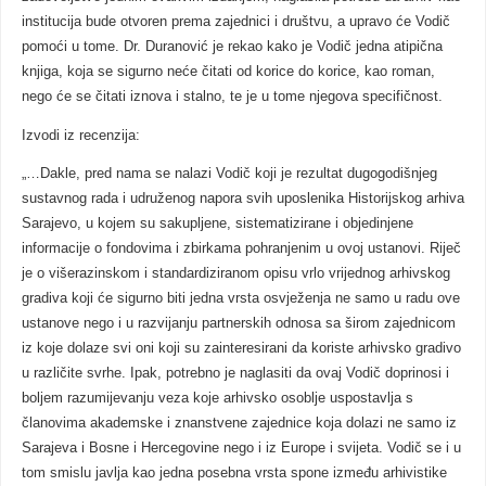
institucija bude otvoren prema zajednici i društvu, a upravo će Vodič
pomoći u tome. Dr. Duranović je rekao kako je Vodič jedna atipična
knjiga, koja se sigurno neće čitati od korice do korice, kao roman,
nego će se čitati iznova i stalno, te je u tome njegova specifičnost.
Izvodi iz recenzija:
„…Dakle, pred nama se nalazi Vodič koji je rezultat dugogodišnjeg
sustavnog rada i udruženog napora svih uposlenika Historijskog arhiva
Sarajevo, u kojem su sakupljene, sistematizirane i objedinjene
informacije o fondovima i zbirkama pohranjenim u ovoj ustanovi. Riječ
je o višerazinskom i standardiziranom opisu vrlo vrijednog arhivskog
gradiva koji će sigurno biti jedna vrsta osvježenja ne samo u radu ove
ustanove nego i u razvijanju partnerskih odnosa sa širom zajednicom
iz koje dolaze svi oni koji su zainteresirani da koriste arhivsko gradivo
u različite svrhe. Ipak, potrebno je naglasiti da ovaj Vodič doprinosi i
boljem razumijevanju veza koje arhivsko osoblje uspostavlja s
članovima akademske i znanstvene zajednice koja dolazi ne samo iz
Sarajeva i Bosne i Hercegovine nego i iz Europe i svijeta. Vodič se i u
tom smislu javlja kao jedna posebna vrsta spone između arhivistike