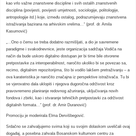
kao vrlo važne znanstvene discipline i svih ostalih znanstvenih
disciplina (povijesti, povijesti umjetnosti, sociologije, politologije,
antropologije itd.) koje, između ostalog, podrazumijevaju znanstvena
istraživanja bazirana na arhivskim vrelima…“ (prof. dr. Amila
Kasumović)
„…Ono o čemu se treba dodatno razmišljati, a dio je savremene
paradigme i svakodnevnice, jeste organizacija sadržaja Vodiča na
način da bude uskoro digitalno dostupan jer bi time bile otvorene
pretpostavke za interoperabilnost, naročito ukoliko bi se povezao sa,
recimo, digitalnim repozitorijima, što bi vodilo lakšem pretraživanju – a
ova karateristika je naročito značajna iz perspektive istraživača. Tu bi
se vjerovatno dala uklopiti i njegova dugoročna održivost kroz
pravovremeno planiranje redovnog ažuriranja, uključivanja novih
fondova i zbirki, kao i stvaranje tehničkih pretpostavki za održivost
digitalnih formata…“ (prof. dr. Amir Duranović)
Promociju je moderirala Elma Dervišbegović.
Srdačno se zahvaljujemo svima koji su svojim dolaskom uveličali ovaj
događaj, a posebna zahvala Bosanskom kulturnom centru za