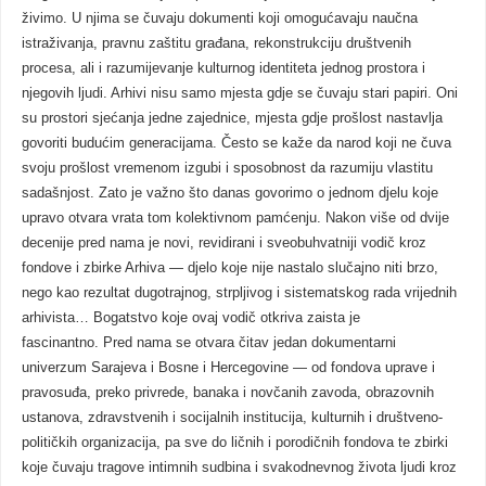
živimo. U njima se čuvaju dokumenti koji omogućavaju naučna
istraživanja, pravnu zaštitu građana, rekonstrukciju društvenih
procesa, ali i razumijevanje kulturnog identiteta jednog prostora i
njegovih ljudi. Arhivi nisu samo mjesta gdje se čuvaju stari papiri. Oni
su prostori sjećanja jedne zajednice, mjesta gdje prošlost nastavlja
govoriti budućim generacijama. Često se kaže da narod koji ne čuva
svoju prošlost vremenom izgubi i sposobnost da razumiju vlastitu
sadašnjost. Zato je važno što danas govorimo o jednom djelu koje
upravo otvara vrata tom kolektivnom pamćenju. Nakon više od dvije
decenije pred nama je novi, revidirani i sveobuhvatniji vodič kroz
fondove i zbirke Arhiva — djelo koje nije nastalo slučajno niti brzo,
nego kao rezultat dugotrajnog, strpljivog i sistematskog rada vrijednih
arhivista… Bogatstvo koje ovaj vodič otkriva zaista je
fascinantno. Pred nama se otvara čitav jedan dokumentarni
univerzum Sarajeva i Bosne i Hercegovine — od fondova uprave i
pravosuđa, preko privrede, banaka i novčanih zavoda, obrazovnih
ustanova, zdravstvenih i socijalnih institucija, kulturnih i društveno-
političkih organizacija, pa sve do ličnih i porodičnih fondova te zbirki
koje čuvaju tragove intimnih sudbina i svakodnevnog života ljudi kroz