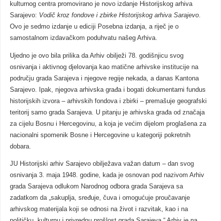
kulturnog centra promovirano je novo izdanje Historijskog arhiva
Sarajevo:
Vodič kroz fondove i zbirke Historijskog arhiva Sarajevo
.
Ovo je sedmo izdanje u ediciji Posebna izdanja, a riječ je o
samostalnom izdavačkom poduhvatu našeg Arhiva.
Ujedno je ovo bila prilika da Arhiv obilježi 78. godišnjicu svog
osnivanja i aktivnog djelovanja kao matične arhivske institucije na
području grada Sarajeva i njegove regije nekada, a danas Kantona
Sarajevo. Ipak, njegova arhivska građa i bogati dokumentarni fundus
historijskih izvora – arhivskih fondova i zbirki – premašuje geografski
teritorij samo grada Sarajeva. U pitanju je arhivska građa od značaja
za cijelu Bosnu i Hercegovinu, a koja je većim dijelom proglašena za
nacionalni spomenik Bosne i Hercegovine u kategoriji pokretnih
dobara.
JU Historijski arhiv Sarajevo obilježava važan datum – dan svog
osnivanja 3. maja 1948. godine, kada je osnovan pod nazivom Arhiv
grada Sarajeva odlukom Narodnog odbora grada Sarajeva sa
zadatkom da „sakuplja, sređuje, čuva i omogućuje proučavanje
arhivskog materijala koji se odnosi na život i razvitak, kao i na
političku, kulturnu i privrednu prošlost grada Sarajeva.“ Arhiv je na