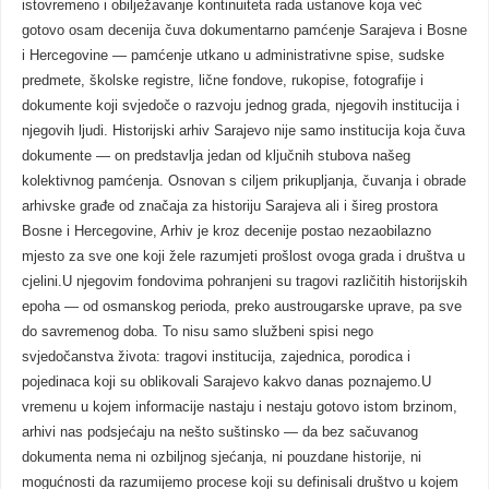
istovremeno i obilježavanje kontinuiteta rada ustanove koja već
gotovo osam decenija čuva dokumentarno pamćenje Sarajeva i Bosne
i Hercegovine — pamćenje utkano u administrativne spise, sudske
predmete, školske registre, lične fondove, rukopise, fotografije i
dokumente koji svjedoče o razvoju jednog grada, njegovih institucija i
njegovih ljudi. Historijski arhiv Sarajevo nije samo institucija koja čuva
dokumente — on predstavlja jedan od ključnih stubova našeg
kolektivnog pamćenja. Osnovan s ciljem prikupljanja, čuvanja i obrade
arhivske građe od značaja za historiju Sarajeva ali i šireg prostora
Bosne i Hercegovine, Arhiv je kroz decenije postao nezaobilazno
mjesto za sve one koji žele razumjeti prošlost ovoga grada i društva u
cjelini.U njegovim fondovima pohranjeni su tragovi različitih historijskih
epoha — od osmanskog perioda, preko austrougarske uprave, pa sve
do savremenog doba. To nisu samo službeni spisi nego
svjedočanstva života: tragovi institucija, zajednica, porodica i
pojedinaca koji su oblikovali Sarajevo kakvo danas poznajemo.U
vremenu u kojem informacije nastaju i nestaju gotovo istom brzinom,
arhivi nas podsjećaju na nešto suštinsko — da bez sačuvanog
dokumenta nema ni ozbiljnog sjećanja, ni pouzdane historije, ni
mogućnosti da razumijemo procese koji su definisali društvo u kojem