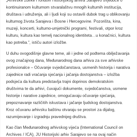
„Arhivske zbirke i fondovi Historijskog arhiva Sarajevo svjedoče o
kontinuiranom kulturnom stvaralaštvu mnogih kulturnih institucija,
društava i udruženja, ali i ljudi koji su ostavili dubok trag u oblikovanju
kulturnog života Sarajeva i Bosne i Hercegovine. Pozorišta, kina,
muzeji, koncerti, kulturno-umjetnički programi, festivali, otpor kroz
kulturu, kultura kao temelj nacionalnog identiteta…u konačnici, kultura
kao potreba.“, ističu autori izložbe.
U duhu ovogodišnje glavne teme, ali i jedne od podtema obilježavanja
ovog značajnog dana, Međunarodnog dana arhiva za sve arhivske
profesionalce – Očuvanje svjedočanstava, usmenih historija i narativa
zajednice radi vraćanja sjećanja i jačanja dostojanstva – izložba
podsjeća da kultura predstavlja trajni doprinos demokratskim
društvima te da arhivi, čuvajući dokumente, svjedočanstva, usmene
historije i narative zajednice, omogućavaju očuvanje sjećanja,
prepoznavanje različitih iskustava i jačanje ljudskog dostojanstva.
Kroz očuvanu arhivsku baštinu otvaraju se prostori za dijalog,
razumijevanje i izgradnju pravednijeg društva.
Kao član Međunarodnog arhivskog vijeća (International Council on
Archives / ICA), JU Historijski arhiv Sarajevo se na ovaj način