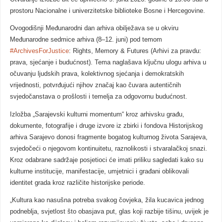
prostoru Nacionalne i univerzitetske biblioteke Bosne i Hercegovine.
Ovogodišnji Međunarodni dan arhiva obilježava se u okviru
Međunarodne sedmice arhiva (8–12. juni) pod temom
#ArchivesForJustice
: Rights, Memory & Futures (Arhivi za pravdu:
prava, sjećanje i budućnost). Tema naglašava ključnu ulogu arhiva u
očuvanju ljudskih prava, kolektivnog sjećanja i demokratskih
vrijednosti, potvrđujući njihov značaj kao čuvara autentičnih
svjedočanstava o prošlosti i temelja za odgovornu budućnost.
Izložba „Sarajevski kulturni momentum“ kroz arhivsku građu,
dokumente, fotografije i druge izvore iz zbirki i fondova Historijskog
arhiva Sarajevo donosi fragmente bogatog kulturnog života Sarajeva,
svjedočeći o njegovom kontinuitetu, raznolikosti i stvaralačkoj snazi.
Kroz odabrane sadržaje posjetioci će imati priliku sagledati kako su
kulturne institucije, manifestacije, umjetnici i građani oblikovali
identitet grada kroz različite historijske periode.
„Kultura kao nasušna potreba svakog čovjeka, žila kucavica jednog
podneblja, svjetlost što obasjava put, glas koji razbije tišinu, uvijek je