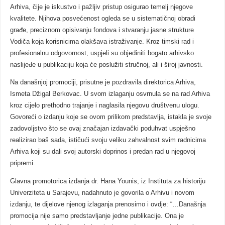
Arhiva, čije je iskustvo i pažljiv pristup osigurao temelj njegove
kvalitete. Njihova posvećenost ogleda se u sistematičnoj obradi
građe, preciznom opisivanju fondova i stvaranju jasne strukture
Vodiča koja korisnicima olakšava istraživanje. Kroz timski rad i
profesionalnu odgovornost, uspjeli su objediniti bogato arhivsko
naslijeđe u publikaciju koja će poslužiti stručnoj, ali i široj javnosti.
Na današnjoj promociji, prisutne je pozdravila direktorica Arhiva,
Ismeta Džigal Berkovac. U svom izlaganju osvrnula se na rad Arhiva
kroz cijelo prethodno trajanje i naglasila njegovu društvenu ulogu.
Govoreći o izdanju koje se ovom prilikom predstavlja, istakla je svoje
zadovoljstvo što se ovaj značajan izdavački poduhvat uspješno
realizirao baš sada, ističući svoju veliku zahvalnost svim radnicima
Arhiva koji su dali svoj autorski doprinos i predan rad u njegovoj
pripremi.
Glavna promotorica izdanja dr. Hana Younis, iz Instituta za historiju
Univerziteta u Sarajevu, nadahnuto je govorila o Arhivu i novom
izdanju, te dijelove njenog izlaganja prenosimo i ovdje: “…Današnja
promocija nije samo predstavljanje jedne publikacije. Ona je