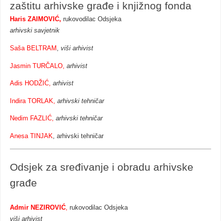
zaštitu arhivske građe i knjižnog fonda
Haris ZAIMOVIĆ,
rukovodilac Odsjeka
arhivski savjetnik
Saša BELTRAM
,
viši arhivist
Jasmin TURČALO,
arhivist
Adis HODŽIĆ,
arhivist
Indira TORLAK,
arhivski tehničar
Nedim FAZLIĆ,
arhivski tehničar
Anesa TINJAK
, arhivski tehničar
Odsjek za sređivanje i obradu arhivske
građe
Admir NEZIROVIĆ
,
rukovodilac Odsjeka
viši arhivist