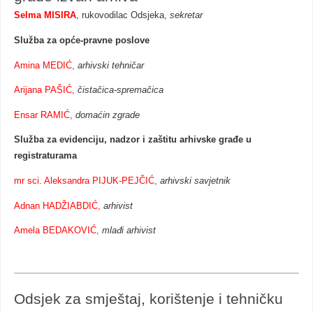
Selma MISIRA
, rukovodilac Odsjeka,
sekretar
Služba za opće-pravne poslove
Amina MEDIĆ,
arhivski tehničar
Arijana PAŠIĆ,
čistačica-spremačica
Ensar RAMIĆ,
domaćin zgrade
Služba za evidenciju, nadzor i zaštitu arhivske građe u
registraturama
mr sci. Aleksandra PIJUK-PEJČIĆ,
arhivski savjetnik
Adnan HADŽIABDIĆ,
arhivist
Amela BEDAKOVIĆ,
mlađi arhivist
Odsjek za smještaj, korištenje i tehničku