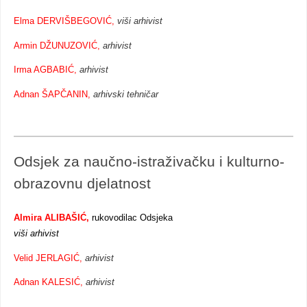
Elma DERVIŠBEGOVIĆ,
viši arhivist
Armin DŽUNUZOVIĆ,
arhivist
Irma AGBABIĆ,
arhivist
Adnan ŠAPČANIN,
arhivski tehničar
Odsjek za naučno-istraživačku i kulturno-
obrazovnu djelatnost
Almira ALIBAŠIĆ,
rukovodilac Odsjeka
viši arhivist
Velid JERLAGIĆ,
arhivist
Adnan KALESIĆ,
arhivist