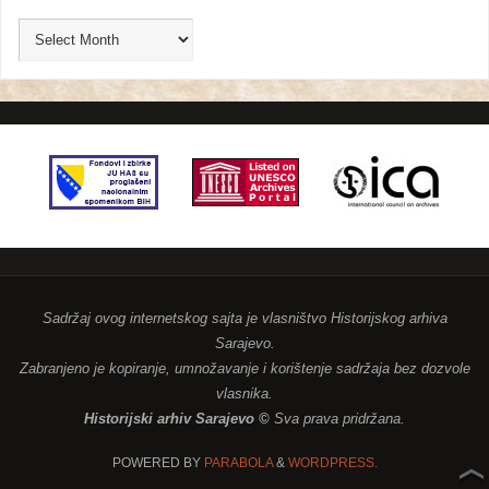
Sadržaj ovog internetskog sajta je vlasništvo Historijskog arhiva
Sarajevo.
Zabranjeno je kopiranje, umnožavanje i korištenje sadržaja bez dozvole
vlasnika.
Historijski arhiv Sarajevo ©
Sva prava pridržana.
POWERED BY
PARABOLA
&
WORDPRESS.