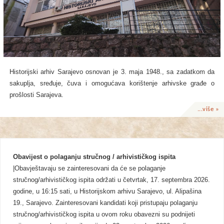
Historijski arhiv Sarajevo osnovan je 3. maja 1948., sa zadatkom da
sakuplja, sređuje, čuva i omogućava korištenje arhivske građe o
prošlosti Sarajeva.
...više »
Obavijest o polaganju stručnog / arhivističkog ispita
|Obavještavaju se zainteresovani da će se polaganje
stručnog/arhivističkog ispita održati u četvrtak, 17. septembra 2026.
godine, u 16:15 sati, u Historijskom arhivu Sarajevo, ul. Alipašina
19., Sarajevo. Zainteresovani kandidati koji pristupaju polaganju
stručnog/arhivističkog ispita u ovom roku obavezni su podnijeti