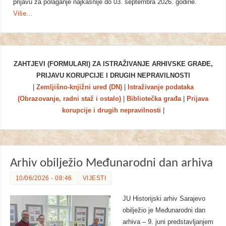
prijavu za polaganje najkasnije do 03. septembra 2026. godine.
Više...
ZAHTJEVI (FORMULARI) ZA ISTRAŽIVANJE ARHIVSKE GRAĐE,
PRIJAVU KORUPCIJE I DRUGIH NEPRAVILNOSTI
|
Zemljišno-knjižni ured (DN)
|
Istraživanje podataka
(Obrazovanje, radni staž i ostalo)
|
Bibliotečka građa
|
Prijava
korupcije i drugih nepravilnosti
|
Arhiv obilježio Međunarodni dan arhiva
10/06/2026 - 08:46
VIJESTI
JU Historijski arhiv Sarajevo
obilježio je Međunarodni dan
arhiva – 9. juni predstavljanjem