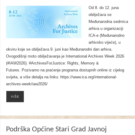
Od 8. do 12. juna
obilježava se
Međunarodna sedmica
arhiva u organizaciji
ICA-e (Međunarodno
arhivsko vijeće), u
okviru koje se obilježava 9. juni kao Međunarodni dan arhiva.
Ovogodišnji moto obilježavanja je International Archives Week 2026
(#IAW2026): #ArchivesForJustice: Rights, Memory &
Futures. Pozivamo na praćenje programa dostupnih online iz cijelog
svijeta, a više detalja na linku: https://www.ica.org/international-
archives-week/iaw2026/
VIŠE
Podrška Općine Stari Grad Javnoj