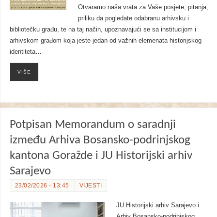
Otvaramo naša vrata za Vaše posjete, pitanja,
priliku da pogledate odabranu arhivsku i
bibliotečku građu, te na taj način, upoznavajući se sa institucijom i
arhivskom građom koja jeste jedan od važnih elemenata historijskog
identiteta…
VIŠE
Potpisan Memorandum o saradnji
između Arhiva Bosansko-podrinjskog
kantona Goražde i JU Historijski arhiv
Sarajevo
23/02/2026 - 13:45
VIJESTI
JU Historijski arhiv Sarajevo i
Arhiv Bosansko-podrinjskog