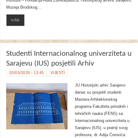
instituta – Fondacija Adila Zulfikarpašića, Historijskog arhiva Sarajevo,
Muzeja Brodskog…
VIŠE
Studenti Internacionalnog univerziteta u
Sarajevu (IUS) posjetili Arhiv
03/03/2026 - 13:45
VIJESTI
JU Historijski arhiv Sarajevo
danas su posjetili studenti
Mastera Arhitektonskog
programa Fakulteta prirodnih i
tehničkih nauka (FENS) sa
Internacionalnog univerziteta u
Sarajevu (IUS), u pratnji svog
profesora, dr. Adija Ćorovića.