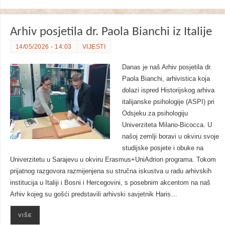
Arhiv posjetila dr. Paola Bianchi iz Italije
14/05/2026 - 14:03
VIJESTI
Danas je naš Arhiv posjetila dr.
Paola Bianchi, arhivistica koja
dolazi ispred Historijskog arhiva
italijanske psihologije (ASPI) pri
Odsjeku za psihologiju
Univerziteta Milano-Bicocca. U
našoj zemlji boravi u okviru svoje
studijske posjete i obuke na
Univerzitetu u Sarajevu u okviru Erasmus+UniAdrion programa. Tokom
prijatnog razgovora razmijenjena su stručna iskustva u radu arhivskih
institucija u Italiji i Bosni i Hercegovini, s posebnim akcentom na naš
Arhiv kojeg su gošći predstavili arhivski savjetnik Haris…
VIŠE