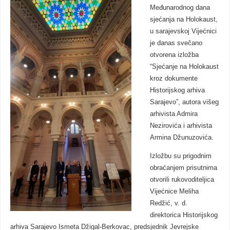
Međunarodnog dana
sjećanja na Holokaust,
u sarajevskoj Vijećnici
je danas svečano
otvorena izložba
“Sjećanje na Holokaust
kroz dokumente
Historijskog arhiva
Sarajevo”, autora višeg
arhivista Admira
Nezirovića i arhivista
Armina Džunuzovića.
Izložbu su prigodnim
obraćanjem prisutnima
otvorili rukovoditeljica
Vijećnice Meliha
Redžić, v. d.
direktorica Historijskog
arhiva Sarajevo Ismeta Džigal-Berkovac, predsjednik Jevrejske