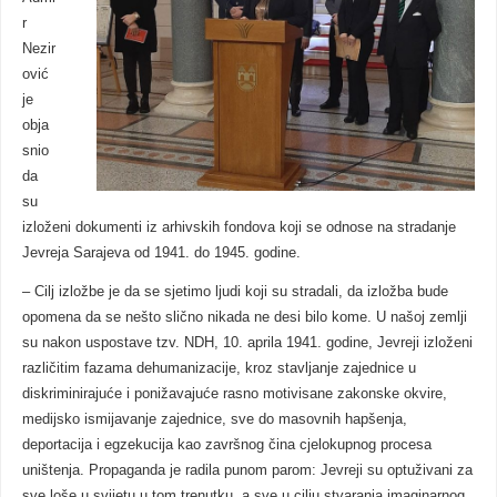
r
Nezir
ović
je
obja
snio
da
su
izloženi dokumenti iz arhivskih fondova koji se odnose na stradanje
Jevreja Sarajeva od 1941. do 1945. godine.
– Cilj izložbe je da se sjetimo ljudi koji su stradali, da izložba bude
opomena da se nešto slično nikada ne desi bilo kome. U našoj zemlji
su nakon uspostave tzv. NDH, 10. aprila 1941. godine, Jevreji izloženi
različitim fazama dehumanizacije, kroz stavljanje zajednice u
diskriminirajuće i ponižavajuće rasno motivisane zakonske okvire,
medijsko ismijavanje zajednice, sve do masovnih hapšenja,
deportacija i egzekucija kao završnog čina cjelokupnog procesa
uništenja. Propaganda je radila punom parom: Jevreji su optuživani za
sve loše u svijetu u tom trenutku, a sve u cilju stvaranja imaginarnog