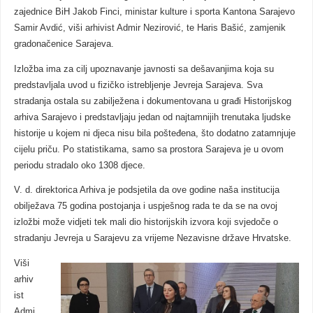
zajednice BiH Jakob Finci, ministar kulture i sporta Kantona Sarajevo
Samir Avdić, viši arhivist Admir Nezirović, te Haris Bašić, zamjenik
gradonačenice Sarajeva.
Izložba ima za cilj upoznavanje javnosti sa dešavanjima koja su
predstavljala uvod u fizičko istrebljenje Jevreja Sarajeva. Sva
stradanja ostala su zabilježena i dokumentovana u građi Historijskog
arhiva Sarajevo i predstavljaju jedan od najtamnijih trenutaka ljudske
historije u kojem ni djeca nisu bila pošteđena, što dodatno zatamnjuje
cijelu priču. Po statistikama, samo sa prostora Sarajeva je u ovom
periodu stradalo oko 1308 djece.
V. d. direktorica Arhiva je podsjetila da ove godine naša institucija
obilježava 75 godina postojanja i uspješnog rada te da se na ovoj
izložbi može vidjeti tek mali dio historijskih izvora koji svjedoče o
stradanju Jevreja u Sarajevu za vrijeme Nezavisne države Hrvatske.
Viši
arhiv
ist
Admi