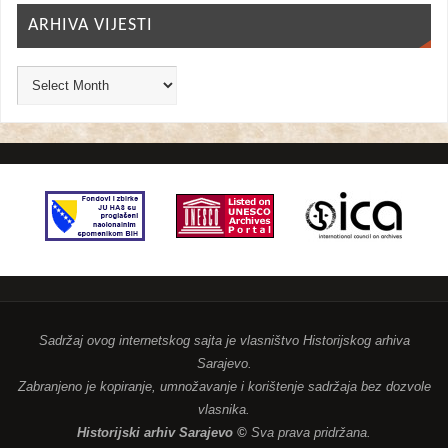
ARHIVA VIJESTI
Sadržaj ovog internetskog sajta je vlasništvo Historijskog arhiva
Sarajevo.
Zabranjeno je kopiranje, umnožavanje i korištenje sadržaja bez dozvole
vlasnika.
Historijski arhiv Sarajevo ©
Sva prava pridržana.