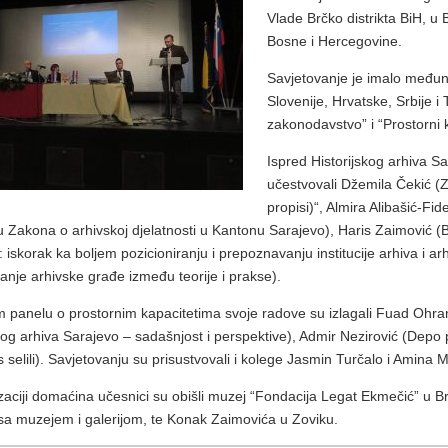
Vlade Brčko distrikta BiH, u
Bosne i Hercegovine.
Savjetovanje je imalo međun
Slovenije, Hrvatske, Srbije i
zakonodavstvo” i “Prostorni k
Ispred Historijskog arhiva S
učestvovali Džemila Čekić (Z
propisi)“, Almira Alibašić-Fi
u Zakona o arhivskoj djelatnosti u Kantonu Sarajevo), Haris Zaimović 
 iskorak ka boljem pozicioniranju i prepoznavanju institucije arhiva i arh
anje arhivske građe između teorije i prakse).
 panelu o prostornim kapacitetima svoje radove su izlagali Fuad Ohran
kog arhiva Sarajevo – sadašnjost i perspektive), Admir Nezirović (Depo
 selili). Savjetovanju su prisustvovali i kolege Jasmin Turčalo i Amina 
zaciji domaćina učesnici su obišli muzej “Fondacija Legat Ekmečić” u
sa muzejem i galerijom, te Konak Zaimovića u Zoviku.