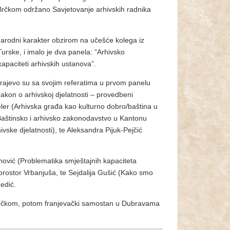
 Brčkom održano Savjetovanje arhivskih radnika
arodni karakter obzirom na učešće kolega iz
 Turske, i imalo je dva panela: “Arhivsko
apaciteti arhivskih ustanova”.
arajevo su sa svojim referatima u prvom panelu
akon o arhivskoj djelatnosti – provedbeni
deler (Arhivska građa kao kulturno dobro/baština u
(Baštinsko i arhivsko zakonodavstvo u Kantonu
ivske djelatnosti), te Aleksandra Pijuk-Pejčić
ović (Problematika smještajnih kapaciteta
 prostor Vrbanjuša, te Sejdalija Gušić (Kako smo
Medić.
 Brčkom, potom franjevački samostan u Dubravama