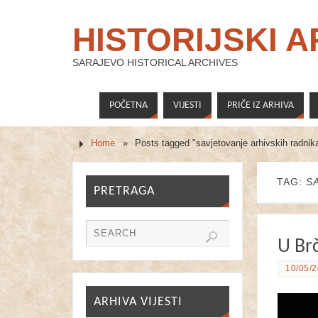
HISTORIJSKI 
SARAJEVO HISTORICAL ARCHIVES
POČETNA
VIJESTI
PRIČE IZ ARHIVA
Home
»
Posts tagged "savjetovanje arhivskih radnika
TAG:
S
PRETRAGA
U Br
10/05/2
ARHIVA VIJESTI