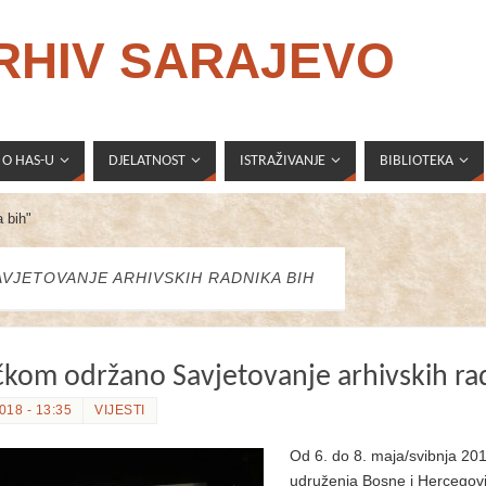
ARHIV SARAJEVO
O HAS-U
DJELATNOST
ISTRAŽIVANJE
BIBLIOTEKA
 bih"
AVJETOVANJE ARHIVSKIH RADNIKA BIH
čkom održano Savjetovanje arhivskih ra
018 - 13:35
VIJESTI
Od 6. do 8. maja/svibnja 2018
udruženja Bosne i Hercegovin