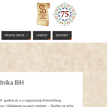
PRAVNI OKVIR
LINKOVI
KONTAKT
dnika BiH
. godine je u u organizaciji Arhivističkog
e i Odjeljenja za javni registar – Službe za arhiv