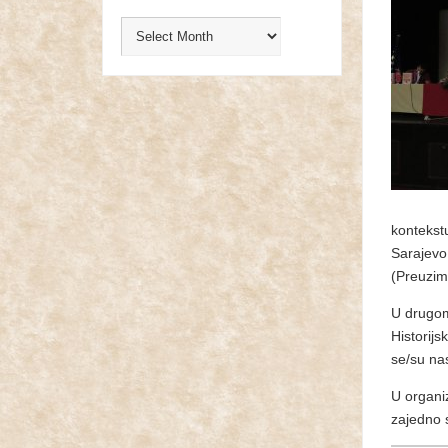
kontekst
Sarajevo:
(Preuzim
U drugom
Historijs
se/su nas
U organi
zajedno 