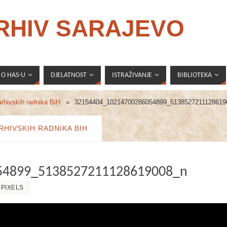
ARHIV SARAJEVO
O HAS-U
DJELATNOST
ISTRAŽIVANJE
BIBLIOTEKA
rhivskih radnika BiH
»
32154404_10214700286054899_5138527211128619
HIVSKIH RADNIKA BIH
54899_5138527211128619008_n
PIXELS