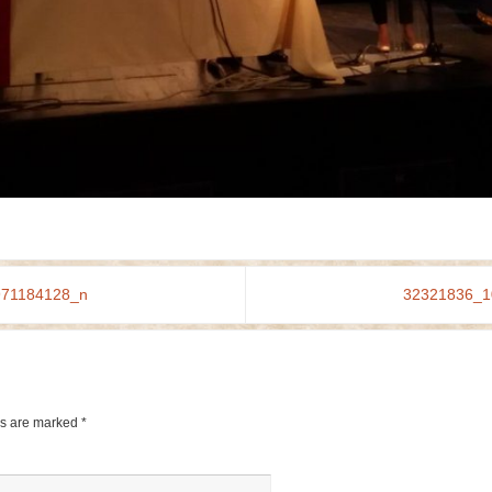
971184128_n
32321836_1
ds are marked
*