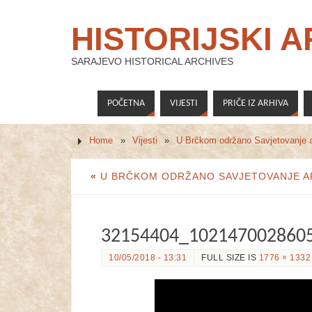
HISTORIJSKI 
SARAJEVO HISTORICAL ARCHIVES
POČETNA
VIJESTI
PRIČE IZ ARHIVA
Home
»
Vijesti
»
U Brčkom održano Savjetovanje a
«
U BRČKOM ODRŽANO SAVJETOVANJE AR
32154404_102147002860
10/05/2018 - 13:31
FULL SIZE IS
1776 × 1332