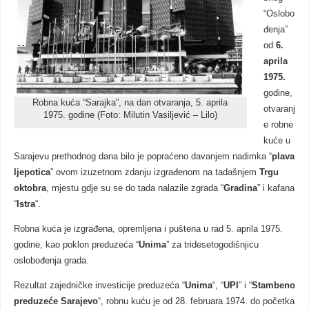
“Oslobo
đenja”
od
6.
aprila
1975.
godine,
Robna kuća “Sarajka”, na dan otvaranja, 5. aprila
otvaranj
1975. godine (Foto: Milutin Vasiljević – Lilo)
e robne
kuće u
Sarajevu prethodnog dana bilo je popraćeno davanjem nadimka “
plava
ljepotica
” ovom izuzetnom zdanju izgrađenom na tadašnjem
Trgu
oktobra
, mjestu gdje su se do tada nalazile zgrada “
Gradina
” i kafana
“
Istra
“.
Robna kuća je izgrađena, opremljena i puštena u rad 5. aprila 1975.
godine, kao poklon preduzeća “
Unima
” za tridesetogodišnjicu
oslobođenja grada.
Rezultat zajedničke investicije preduzeća “
Unima
“, “
UPI
” i “
Stambeno
preduzeće Sarajevo
“, robnu kuću je od 28. februara 1974. do početka