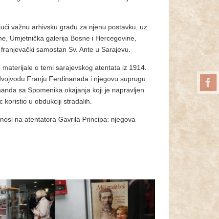
pajući važnu arhivsku građu za njenu postavku, uz
ne, Umjetnička galerija Bosne i Hercegovine,
i franjevački samostan Sv. Ante u Sarajevu.
materijale o temi sarajevskog atentata iz 1914.
nadvojvodu Franju Ferdinanada i njegovu suprugu
dinanda sa Spomenika okajanja koji je napravljen
c koristio u obdukciji stradalih.
dnosi na atentatora Gavrila Principa: njegova