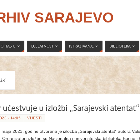
ARHIV SARAJEVO
O HAS-U
DJELATNOST
ISTRAŽIVANJE
BIBLIOTEKA
914
 učestvuje u izložbi „Sarajevski atentat“
023 - 14:05
VIJESTI
maja 2023. godine otvorena je izložba „Sarajevski atentat“ autora Vale
 Organizatori izložbe su Nacionalna i univerzitetska biblioteka Bosne i 