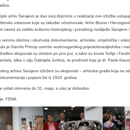
ašića.
ijski arhiv Sarajevo je dao svoj doprinos u realizaciji ove izložbe ustu
štinske ustanove koje su također učestvovale: Arhiv Bosne i Hercegovi
i zavod za zaštitu kulturno-historijskog i prirodnog naslijeđa Sarajevo 
je veoma obimna i obuhvata dokumentarne, arhivske, umjetničke i video 
da je Gavrilo Princip usmrtio austrougarskog prijestolonasljednika i 
dređeni eksponati su izloženi po prvi put, a takvi su krune Sofije i Fer
tentata, slika u ulju Gabrijela Jurkića, te predmeti koje je dr. Pavle Kauni
ijskog arhiva Sarajevo izloženi su eksponati – arhivska građa koja se o
okumentacija i popisni list iz 1910. godine.
e ostati otvorena do 31. maja, a ulaz je slobodan.
ije: FENA