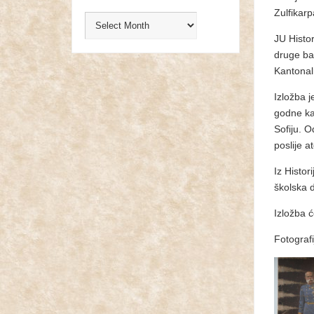
Zulfikarp
JU Histor
druge ba
Kantonaln
Izložba 
godne ka
Sofiju. O
poslije a
Iz Histor
školska d
Izložba ć
Fotograf