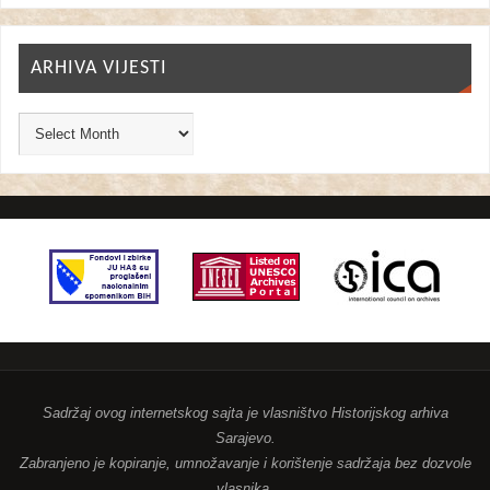
ARHIVA VIJESTI
Sadržaj ovog internetskog sajta je vlasništvo Historijskog arhiva
Sarajevo.
Zabranjeno je kopiranje, umnožavanje i korištenje sadržaja bez dozvole
vlasnika.