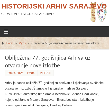
HISTORIJSKI ARHIV SARAJEVO
SARAJEVO HISTORICAL ARCHIVES
Home
»
Vijesti
»
Obilježena 77. godišnjica Arhiva uz otvaranje nove izložbe
Obilježena 77. godišnjica Arhiva uz
otvaranje nove izložbe
29/04/2025 - 16:04
VIJESTI
Arhiv je danas obilježio 77. godišnjicu osnivanja i djelovanja svečanim
otvaranjem izložbe „Štampa u Historijskom arhivu Sarajevo
1878.-1992.“ autorskog tima Amela Bedaković i Adnan Hadžiabdić,
koje je održano u Muzeju Sarajeva – Brusa bezistan. Izložbu je
otvorio gradonačelnik Sarajeva, Predrag Puharić.