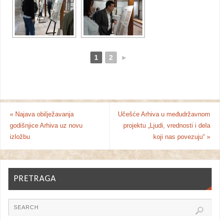
1
2
►
«
Najava obilježavanja
Učešće Arhiva u međudržavnom
godišnjice Arhiva uz novu
projektu „Ljudi, vrednosti i dela
izložbu
koji nas povezuju“
»
PRETRAGA