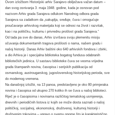
Ovom izložbom Historijski arhiv Sarajevo obilježava važan datum –
dan svog osnivanja 3. maja 1948. godine, kada je osnovan pod
nazivom Arhiv grada Sarajeva odlukom Narodnog odbora grada
Sarajeva sa zadatkom da „sakuplja, sređuje, čuva i omogućuje
proučavanje arhivskog materijala koji se odnosi na život i razvitak,
kao i na političku, kulturnu i privrednu prošlost grada Sarajeva.“
Od tada pa sve do danas, Arhiv izvršava svoju plemenitu misiju
očuvanja dokumentarnih tragova prošlosti o nama, našem gradu i
našoj historiji. Danas Arhiv baštini oko 640 arhivskih fondova i zbirki,
a dio Arhiva je i specijalna biblioteka bogatog fundusa odabranih
bibliotečkih jedinica. U sastavu biblioteke čuva se veoma vrijedna
građa štampanih novina, časopisa i serijskih publikacija od
osmanskog, austrougarskog, jugoslovenskog historijskog perioda, sve
do modernog vremena.
Na današnjoj izložbi, na 13 panoa, predstavljeno je oko 80 primjeraka
novina i časopisa od ukupno 270 koliko ih se čuva u našoj biblioteci.
Riječ je o časopisima i novinama različitog tematskog usmjerenja,
dnevnih i periodičnih listova iz kojih se može dosta saznati o našoj
političkoj, socijalnoj, ekonomskoj, društvenoj, kulturnoj historiji i
društvenim tokovima – upravo o svemu onome što je karakteristično