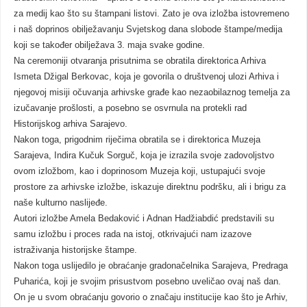
za medij kao što su štampani listovi. Zato je ova izložba istovremeno
i naš doprinos obilježavanju Svjetskog dana slobode štampe/medija
koji se također obilježava 3. maja svake godine.
Na ceremoniji otvaranja prisutnima se obratila direktorica Arhiva
Ismeta Džigal Berkovac, koja je govorila o društvenoj ulozi Arhiva i
njegovoj misiji očuvanja arhivske građe kao nezaobilaznog temelja za
izučavanje prošlosti, a posebno se osvrnula na protekli rad
Historijskog arhiva Sarajevo.
Nakon toga, prigodnim riječima obratila se i direktorica Muzeja
Sarajeva, Indira Kučuk Sorguč, koja je izrazila svoje zadovoljstvo
ovom izložbom, kao i doprinosom Muzeja koji, ustupajući svoje
prostore za arhivske izložbe, iskazuje direktnu podršku, ali i brigu za
naše kulturno naslijeđe.
Autori izložbe Amela Bedaković i Adnan Hadžiabdić predstavili su
samu izložbu i proces rada na istoj, otkrivajući nam izazove
istraživanja historijske štampe.
Nakon toga uslijedilo je obraćanje gradonačelnika Sarajeva, Predraga
Puharića, koji je svojim prisustvom posebno uveličao ovaj naš dan.
On je u svom obraćanju govorio o značaju institucije kao što je Arhiv,