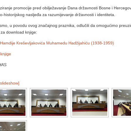
ziranje promocije pred obilježavanje Dana državnosti Bosne i Hercego
o-historijskog nasljeđa za razumijevanje državnosti i identiteta.
smo, u povodu ovog značajnog praznika, odlučili da omogućimo preuzima
k za download knjige:
Hamdije Kreševljakovića Muhamedu Hadžijahiću (1938-1959)
 knjige
 HAS
slideshow]