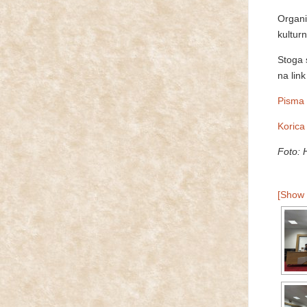
Organi
kulturn
Stoga 
na lin
Pisma 
Korica
Foto:
[Show 