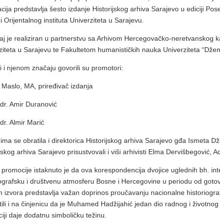
acija predstavlja šesto izdanje Historijskog arhiva Sarajevo u ediciji Po
i Orijentalnog instituta Univerziteta u Sarajevu.
j je realiziran u partnerstvu sa Arhivom Hercegovačko-neretvanskog ka
ziteta u Sarajevu te Fakultetom humanističkih nauka Univerziteta “Džem
i i njenom značaju govorili su promotori:
 Maslo, MA, priređivač izdanja
 dr. Amir Duranović
 dr. Almir Marić
nima se obratila i direktorica Historijskog arhiva Sarajevo gđa Ismeta Dž
ijskog arhiva Sarajevo prisustvovali i viši arhivisti Elma Dervišbegović,
promocije istaknuto je da ova korespondencija dvojice uglednih bh. int
iografsku i društvenu atmosferu Bosne i Hercegovine u periodu od gotovo
h izvora predstavlja važan doprinos proučavanju nacionalne historiografi
tili i na činjenicu da je Muhamed Hadžijahić jedan dio radnog i životnog
iji daje dodatnu simboličku težinu.