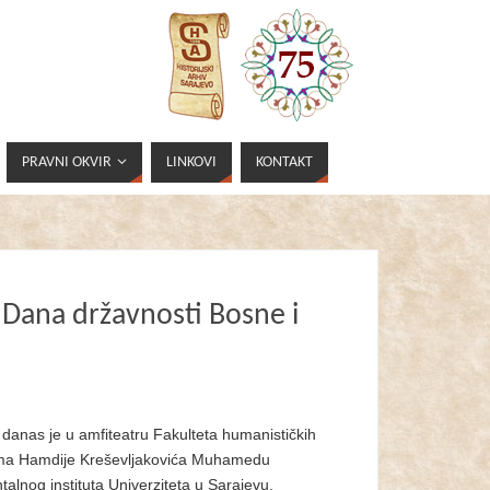
PRAVNI OKVIR
LINKOVI
KONTAKT
Dana državnosti Bosne i
anas je u amfiteatru Fakulteta humanističkih
isma Hamdije Kreševljakovića Muhamedu
talnog instituta Univerziteta u Sarajevu.