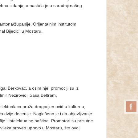
sebna izdanja, a nastala je u saradnji našeg
ntona/županije, Orijentalnim institutom
al Bijedić” u Mostaru.
igal Berkovac, a osim nje, promociji su iz
 Admir Nezirović i Saša Beltram.
elektualaca pruža dragocjen uvid u kulturnu,
 dvije decenije. Naglašeno je i da objavljivanje
je i intelektualne baštine. Promotori su prisutne
 vijeka proveo upravo u Mostaru, što ovoj