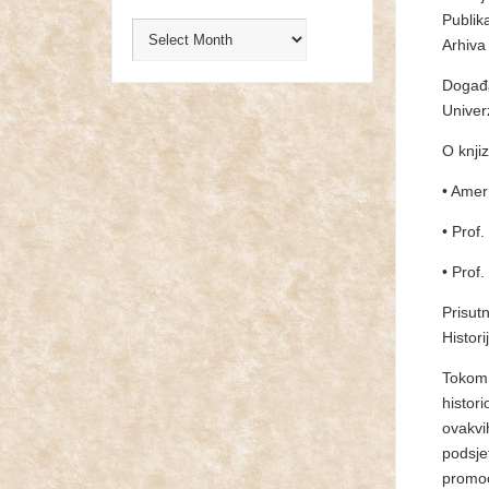
Publik
Arhiva 
Događa
Univer
O knjiz
• Amer
• Prof.
• Prof.
Prisut
Histor
Tokom 
histor
ovakvi
podsje
promoc