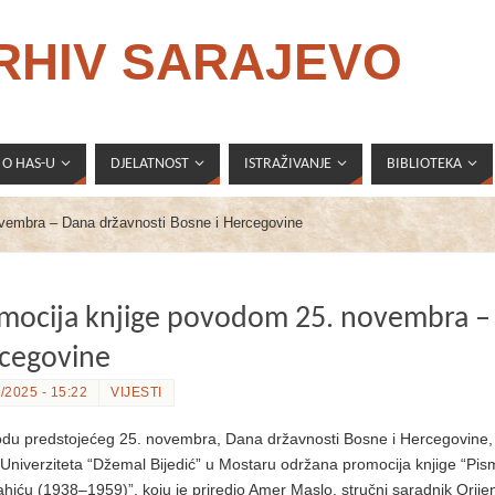
ARHIV SARAJEVO
O HAS-U
DJELATNOST
ISTRAŽIVANJE
BIBLIOTEKA
vembra – Dana državnosti Bosne i Hercegovine
mocija knjige povodom 25. novembra – 
cegovine
/2025 - 15:22
VIJESTI
du predstojećeg 25. novembra, Dana državnosti Bosne i Hercegovine, d
Univerziteta “Džemal Bijedić” u Mostaru održana promocija knjige “P
ahiću (1938–1959)”, koju je priredio Amer Maslo, stručni saradnik Orijen