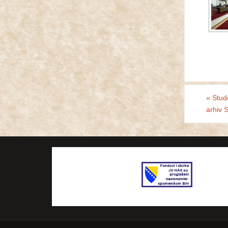
«
Studen
arhiv 