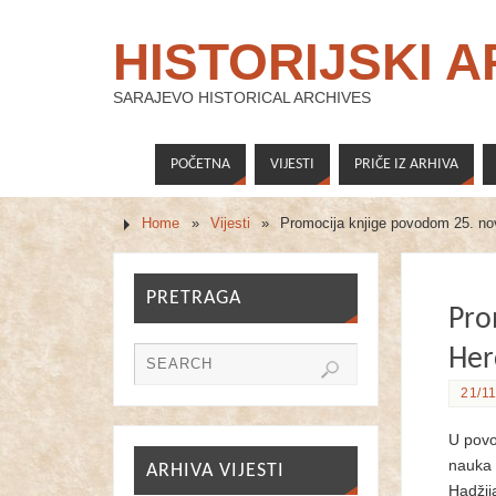
HISTORIJSKI 
SARAJEVO HISTORICAL ARCHIVES
POČETNA
VIJESTI
PRIČE IZ ARHIVA
Home
»
Vijesti
»
Promocija knjige povodom 25. no
PRETRAGA
Pro
Her
21/11
U povo
nauka 
ARHIVA VIJESTI
Hadžij