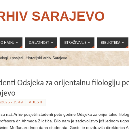
ARHIV SARAJEVO
O HAS-U
DJELATNOST
ISTRAŽIVANJE
BIBLIOTEKA
ologiju posjetili Historijski arhiv Sarajevo
enti Odsjeka za orijentalnu filologiju pos
ajevo
/2025 - 15:49
VIJESTI
u naš Arhiv posjetili studenti pete godine Odsjeka za orijentalnu filolog
rofesora dr. Ahmeda Zildžića. Bilo nam je zadovoljstvo još jednom ugos
šnjeg Međunarodnog dana studenata. Goste je pozdravila direktorica Ar