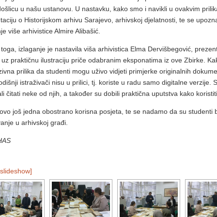
ošlicu u našu ustanovu. U nastavku, kako smo i navikli u ovakvim prilik
taciju o Historijskom arhivu Sarajevo, arhivskoj djelatnosti, te se upo
je više arhivistice Almire Alibašić.
toga, izlaganje je nastavila viša arhivistica Elma Dervišbegović, prezen
 uz praktičnu ilustraciju priče odabranim eksponatima iz ove Zbirke. Kako
zivna prilika da studenti mogu uživo vidjeti primjerke originalnih dokume
išnji istraživači nisu u prilici, tj. koriste u radu samo digitalne verzije
i čitati neke od njih, a također su dobili praktična uputstva kako koristiti
 ovo još jedna obostrano korisna posjeta, te se nadamo da su studenti bil
vanje u arhivskoj građi.
 HAS
slideshow]