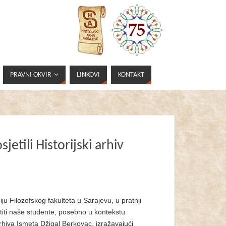
PRAVNI OKVIR
LINKOVI
KONTAKT
jetili Historijski arhiv
iju Filozofskog fakulteta u Sarajevu, u pratnji
titi naše studente, posebno u kontekstu
hiva Ismeta Džigal Berkovac, izražavajući