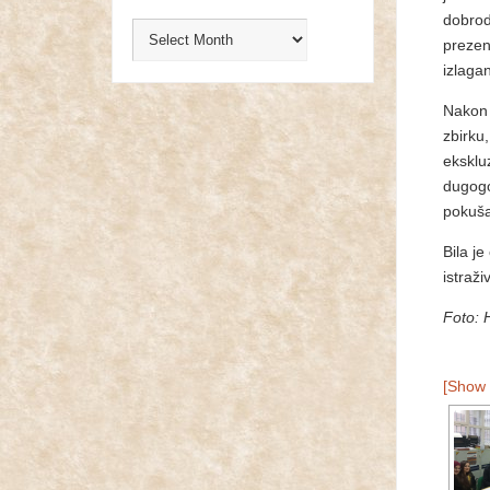
dobrod
prezen
izlagan
Nakon 
zbirku,
eksklu
dugogod
pokušal
Bila je
istraži
Foto:
[Show 