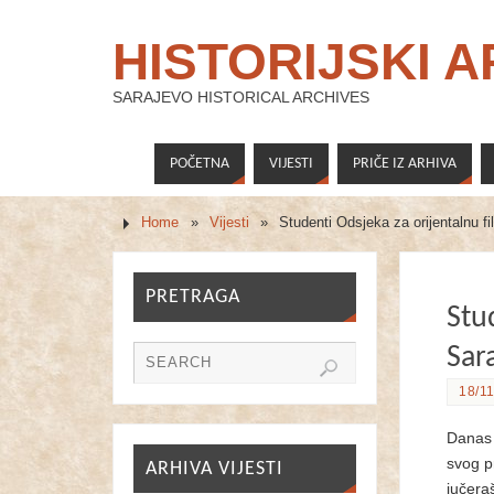
HISTORIJSKI 
SARAJEVO HISTORICAL ARCHIVES
POČETNA
VIJESTI
PRIČE IZ ARHIVA
Home
»
Vijesti
»
Studenti Odsjeka za orijentalnu fil
PRETRAGA
Stud
Sar
18/11
Danas s
svog p
ARHIVA VIJESTI
jučera