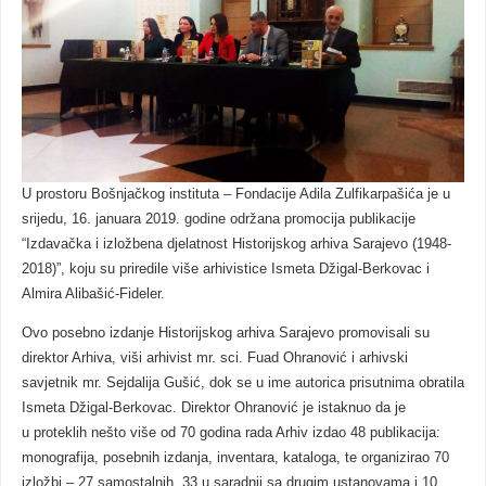
U prostoru Bošnjačkog instituta – Fondacije Adila Zulfikarpašića je u
srijedu, 16. januara 2019. godine održana promocija publikacije
“Izdavačka i izložbena djelatnost Historijskog arhiva Sarajevo (1948-
2018)”, koju su priredile više arhivistice Ismeta Džigal-Berkovac i
Almira Alibašić-Fideler.
Ovo posebno izdanje Historijskog arhiva Sarajevo promovisali su
direktor Arhiva, viši arhivist mr. sci. Fuad Ohranović i arhivski
savjetnik mr. Sejdalija Gušić, dok se u ime autorica prisutnima obratila
Ismeta Džigal-Berkovac. Direktor Ohranović je istaknuo da je
u proteklih nešto više od 70 godina rada Arhiv izdao 48 publikacija:
monografija, posebnih izdanja, inventara, kataloga, te organizirao 70
izložbi – 27 samostalnih, 33 u saradnji sa drugim ustanovama i 10