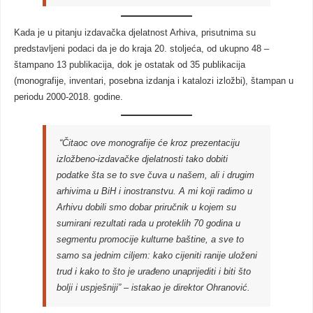
Kada je u pitanju izdavačka djelatnost Arhiva, prisutnima su
predstavljeni podaci da je do kraja 20. stoljeća, od ukupno 48 –
štampano 13 publikacija, dok je ostatak od 35 publikacija
(monografije, inventari, posebna izdanja i katalozi izložbi), štampan u
periodu 2000-2018. godine.
“Čitaoc ove monografije će kroz prezentaciju
izložbeno-izdavačke djelatnosti tako dobiti
podatke šta se to sve čuva u našem, ali i drugim
arhivima u BiH i inostranstvu. A mi koji radimo u
Arhivu dobili smo dobar priručnik u kojem su
sumirani rezultati rada u proteklih 70 godina u
segmentu promocije kulturne baštine, a sve to
samo sa jednim ciljem: kako cijeniti ranije uloženi
trud i kako to što je urađeno unaprijediti i biti što
bolji i uspješniji” – istakao je direktor Ohranović.