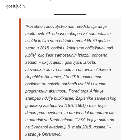
gostujućih.
“Posebno zadovoljstvo nam predstavlja da je
među ovih 70, odnosno ukupno 27 samostalnih
izložbi koliko smo održali u proteklih 70 godina,
samo u 2018. godini u kojoj smo obilježavali naš
jubilej, bilo šest samostalnih izložbi, odnosno
sedam – uključujući i gostujuću izložbu
slovenskih arhivâ na čelu sa državnim Arhivom
Republike Slovenije, što 2018. godinu čini
godinom sa najviše održanih izložbi i ukupno
programskih aktivnosti. Pored toga Arhiv je
štampao i dvije publikacije: Zapisnike sarajevskog
gradskog zastupstva (1878-1881) i ovu, koju
danas promovišemo, te uradio i dokumentarni film
u saradnji sa Kantonalnom TVSA koji je prikazan
na Svečanoj akademiji 3. maja 2018. godine.” –
kazao je Ohranović.