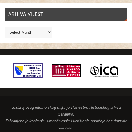
ARHIVA VIJESTI
Sadržaj ovog internetskog sajta je vlasništvo Historijskog arhiva
Sarajevo.
Zabranjeno je kopiranje, umnožavanje i korištenje sadržaja bez dozvole
vlasnika.