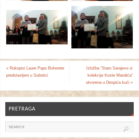
«
Rukopisi Laure Papo Bohorete
Izložba “Staro Sarajevo iz
predstavljeni u Subotici
kolekcije Koste Mandića”
otvorena u Despića kući
»
PRETRAGA