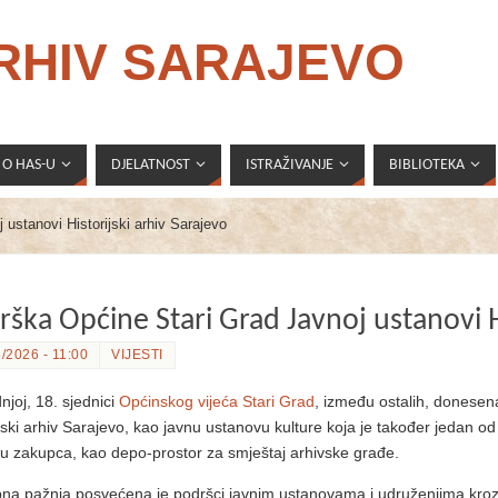
ARHIV SARAJEVO
O HAS-U
DJELATNOST
ISTRAŽIVANJE
BIBLIOTEKA
ustanovi Historijski arhiv Sarajevo
rška Općine Stari Grad Javnoj ustanovi H
/2026 - 11:00
VIJESTI
njoj, 18. sjednici
Općinskog vijeća Stari Grad
, između ostalih, donesena
jski arhiv Sarajevo, kao javnu ustanovu kulture koja je također jedan od 
vu zakupca, kao depo-prostor za smještaj arhivske građe.
na pažnja posvećena je podršci javnim ustanovama i udruženjima kro