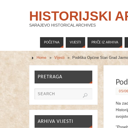
HISTORIJSKI 
SARAJEVO HISTORICAL ARCHIVES
POČETNA
VIJESTI
PRIČE IZ ARHIVA
Home
»
Vijesti
»
Podrška Općine Stari Grad Javnoj 
PRETRAGA
Pod
05/06
Na zad
Histori
svojst
ARHIVA VIJESTI
“Poseb