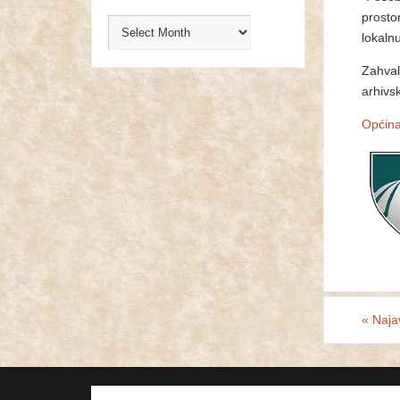
prosto
lokaln
Zahval
arhivs
Općina
«
Naja