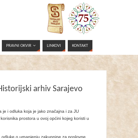
PRAVNI OKVIR
LINKOVI
KONTAKT
istorijski arhiv Sarajevo
 je i odluka koja je jako značajna i za JU
korisnika prostora u ovoj općini kojeg koristi u
z odluke o umanjenju zakupnine za poslovne