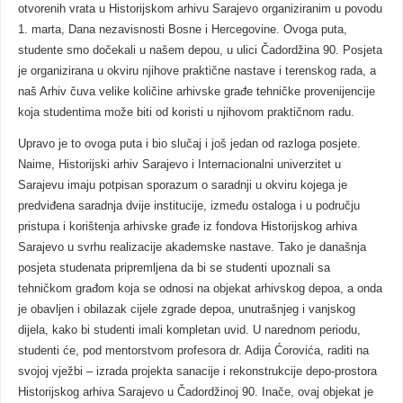
otvorenih vrata u Historijskom arhivu Sarajevo organiziranim u povodu
1. marta, Dana nezavisnosti Bosne i Hercegovine. Ovoga puta,
studente smo dočekali u našem depou, u ulici Čadordžina 90. Posjeta
je organizirana u okviru njihove praktične nastave i terenskog rada, a
naš Arhiv čuva velike količine arhivske građe tehničke provenijencije
koja studentima može biti od koristi u njihovom praktičnom radu.
Upravo je to ovoga puta i bio slučaj i još jedan od razloga posjete.
Naime, Historijski arhiv Sarajevo i Internacionalni univerzitet u
Sarajevu imaju potpisan sporazum o saradnji u okviru kojega je
predviđena saradnja dvije institucije, između ostaloga i u području
pristupa i korištenja arhivske građe iz fondova Historijskog arhiva
Sarajevo u svrhu realizacije akademske nastave. Tako je današnja
posjeta studenata pripremljena da bi se studenti upoznali sa
tehničkom građom koja se odnosi na objekat arhivskog depoa, a onda
je obavljen i obilazak cijele zgrade depoa, unutrašnjeg i vanjskog
dijela, kako bi studenti imali kompletan uvid. U narednom periodu,
studenti će, pod mentorstvom profesora dr. Adija Ćorovića, raditi na
svojoj vježbi – izrada projekta sanacije i rekonstrukcije depo-prostora
Historijskog arhiva Sarajevo u Čadordžinoj 90. Inače, ovaj objekat je