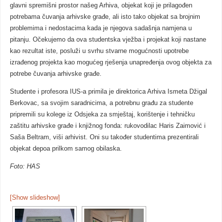
glavni spremišni prostor našeg Arhiva, objekat koji je prilagođen
potrebama čuvanja arhivske građe, ali isto tako objekat sa brojnim
problemima i nedostacima kada je njegova sadašnja namjena u
pitanju. Očekujemo da ova studentska vježba i projekat koji nastane
kao rezultat iste, posluži u svrhu stvarne mogućnosti upotrebe
izrađenog projekta kao mogućeg rješenja unapređenja ovog objekta za
potrebe čuvanja arhivske građe.
Studente i profesora IUS-a primila je direktorica Arhiva Ismeta Džigal
Berkovac, sa svojim saradnicima, a potrebnu građu za studente
pripremili su kolege iz Odsjeka za smještaj, korištenje i tehničku
zaštitu arhivske građe i knjižnog fonda: rukovodilac Haris Zaimović i
Saša Beltram, viši arhivist. Oni su također studentima prezentirali
objekat depoa prilkom samog obilaska.
Foto: HAS
[Show slideshow]