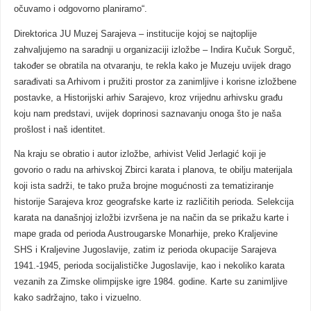
očuvamo i odgovorno planiramo“.
Direktorica JU Muzej Sarajeva – institucije kojoj se najtoplije
zahvaljujemo na saradnji u organizaciji izložbe – Indira Kučuk Sorguč,
također se obratila na otvaranju, te rekla kako je Muzeju uvijek drago
sarađivati sa Arhivom i pružiti prostor za zanimljive i korisne izložbene
postavke, a Historijski arhiv Sarajevo, kroz vrijednu arhivsku građu
koju nam predstavi, uvijek doprinosi saznavanju onoga što je naša
prošlost i naš identitet.
Na kraju se obratio i autor izložbe, arhivist Velid Jerlagić koji je
govorio o radu na arhivskoj Zbirci karata i planova, te obilju materijala
koji ista sadrži, te tako pruža brojne mogućnosti za tematiziranje
historije Sarajeva kroz geografske karte iz različitih perioda. Selekcija
karata na današnjoj izložbi izvršena je na način da se prikažu karte i
mape grada od perioda Austrougarske Monarhije, preko Kraljevine
SHS i Kraljevine Jugoslavije, zatim iz perioda okupacije Sarajeva
1941.-1945, perioda socijalističke Jugoslavije, kao i nekoliko karata
vezanih za Zimske olimpijske igre 1984. godine. Karte su zanimljive
kako sadržajno, tako i vizuelno.