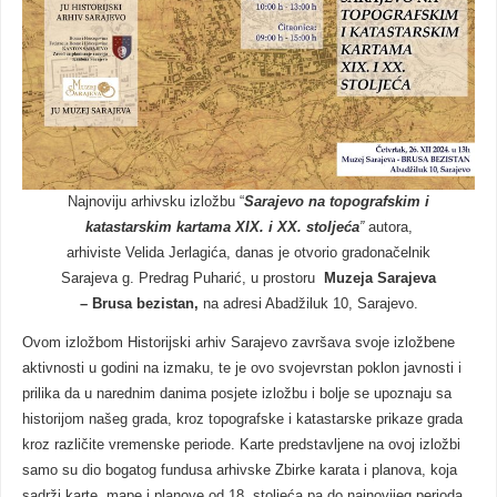
Najnoviju arhivsku izložbu “
Sarajevo na topografskim i
katastarskim kartama XIX. i XX. stoljeća
”
autora,
arhiviste Velida Jerlagića, danas je otvorio gradonačelnik
Sarajeva g. Predrag Puharić, u prostoru
Muzeja Sarajeva
– Brusa bezistan,
na adresi Abadžiluk 10, Sarajevo.
Ovom izložbom Historijski arhiv Sarajevo završava svoje izložbene
aktivnosti u godini na izmaku, te je ovo svojevrstan poklon javnosti i
prilika da u narednim danima posjete izložbu i bolje se upoznaju sa
historijom našeg grada, kroz topografske i katastarske prikaze grada
kroz različite vremenske periode. Karte predstavljene na ovoj izložbi
samo su dio bogatog fundusa arhivske Zbirke karata i planova, koja
sadrži karte, mape i planove od 18. stoljeća pa do najnovijeg perioda