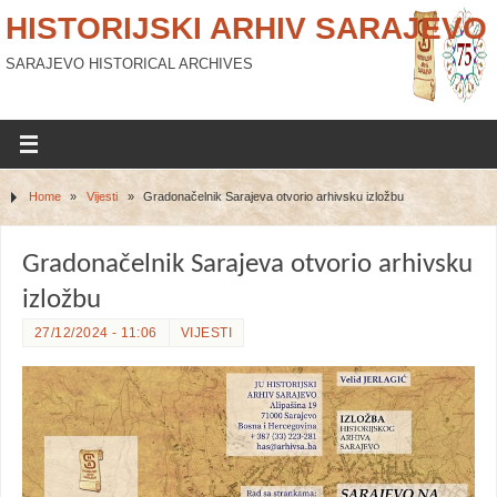
HISTORIJSKI ARHIV SARAJEVO
SARAJEVO HISTORICAL ARCHIVES
Home
»
Vijesti
»
Gradonačelnik Sarajeva otvorio arhivsku izložbu
Gradonačelnik Sarajeva otvorio arhivsku
izložbu
27/12/2024 - 11:06
VIJESTI