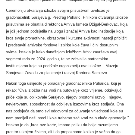
Ceremoniju otvaranja izložbe svojim prisustvom uveličao je
gradonačelnik Sarajeva g. Predrag Puharić. Prilikom otvaranja izložbe
prisutnima se obratila direktorica Arhiva Ismeta Džigal-Berkovac, koja
je još jednom podsjetila na ulogu i značaj Arhiva kao institucije koja
kroz svoje promotivne, obrazovne i kulturne aktivnosti nastoji približiti
i predstaviti arhivske fondove i zbirke koje čuva i čini dostupnim
svima. Istakla je kako današnjom izložbom Arhiv završava ovaj
segment rada za 2024. godinu, te se zahvalila partnerskim
institucijama koje su podržale organizaciju ove izložbe – Muzeju
Sarajeva i Zavodu za planiranje i razvoj Kantona Sarajevo.
Nakon toga uslijedilo je obraćanje gradonačelnika Puharića, koji je
rekao: “Ova izložba nas vodi na putovanje kroz vrijeme, otkrivajući
priče koje su oblikovale Sarajevo, njegov prostorni razvoj i njegovu
nevjerovatnu sposobnost da odolijeva izazovima kroz stoljeća. Ona
nas podsjeća da smo svi odgovorni za očuvanje vrijednosti koje su
nam prenijeli naši preci i koje trebamo sačuvati za buduće generacije.”
Istakao je da „kroz ove karte, imamo priliku da bolje razumijemo
prostor u kojem živimo, ali i da prepoznamo koliko je važno da ga