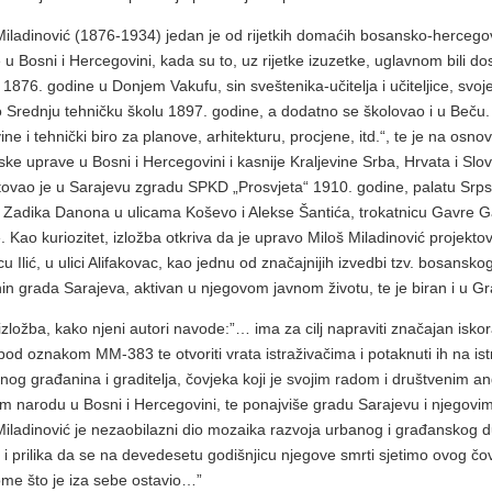
Miladinović (1876-1934) jedan je od rijetkih domaćih bosansko-herceg
 u Bosni i Hercegovini, kada su to, uz rijetke izuzetke, uglavnom bili d
1876. godine u Donjem Vakufu, sin sveštenika-učitelja i učiteljice, svoj
o Srednju tehničku školu 1897. godine, a dodatno se školovao i u Beču
ne i tehnički biro za planove, arhitekturu, procjene, itd.“, te je na osno
ske uprave u Bosni i Hercegovini i kasnije Kraljevine Srba, Hrvata i S
tovao je u Sarajevu zgradu SPKD „Prosvjeta“ 1910. godine, palatu Srp
 Zadika Danona u ulicama Koševo i Alekse Šantića, trokatnicu Gavre Ga
. Kao kuriozitet, izložba otkriva da je upravo Miloš Miladinović projek
u Ilić, u ulici Alifakovac, kao jednu od značajnijih izvedbi tzv. bosansko
in grada Sarajeva, aktivan u njegovom javnom životu, te je biran i u G
zložba, kako njeni autori navode:”… ima za cilj napraviti značajan isko
od oznakom MM-383 te otvoriti vrata istraživačima i potaknuti ih na istra
nog građanina i graditelja, čovjeka koji je svojim radom i društveni
m narodu u Bosni i Hercegovini, te ponajviše gradu Sarajevu i njegovim
Miladinović je nezaobilazni dio mozaika razvoja urbanog i građanskog d
 i prilika da se na devedesetu godišnjicu njegove smrti sjetimo ovog č
me što je iza sebe ostavio…”