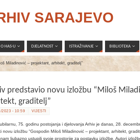
ARHIV SARAJEVO
O HAS-U
DJELATNOST
ISTRAŽIVANJE
BIBLIOTEKA
š Miladinović – projektant, arhitekt, graditelj”
iv predstavio novu izložbu “Miloš Miladi
tekt, graditelj”
/2023 - 10:59
VIJESTI
jubilarnu, 75. godinu postojanja i djelovanja Arhiv je danas, 28. decemb
ti novu izložbu “Gospodin Miloš Miladinović – projektant, arhitekt, gradi
 nam ljubazno ustupili svoje prostorije za postavku izložbe. Autori izložb