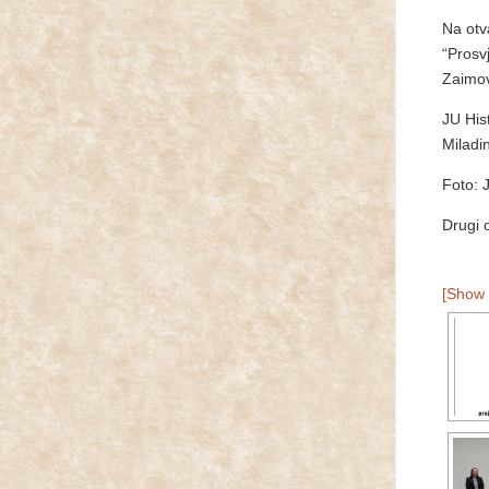
Na otv
“Prosv
Zaimov
JU His
Miladi
Foto: 
Drugi
[Show 