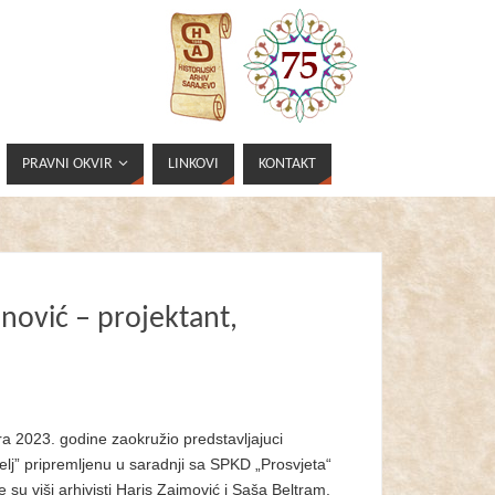
PRAVNI OKVIR
LINKOVI
KONTAKT
nović – projektant,
ra 2023. godine zaokružio predstavljajuci
telj” pripremljenu u saradnji sa SPKD „Prosvjeta“
e su viši arhivisti Haris Zaimović i Saša Beltram.