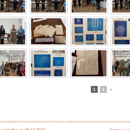
1
2
►
a izložbe za 28.12.2023.
Sretnu i us