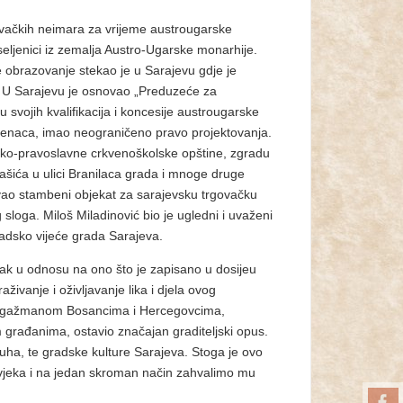
ovačkih neimara za vrijeme
austrougarske
oseljenici iz zemalja Austro-Ugarske monarhije.
e obrazovanje stekao je u Sarajevu gdje je
. U Sarajevu je osnovao „Preduzeće za
vu svojih kvalifikacija i koncesije austrougarske
lovenaca, imao neograničeno pravo projektovanja.
sko-pravoslavne crkvenoškolske opštine, zgradu
šića u ulici Branilaca grada i mnoge druge
tovao stambeni objekat za sarajevsku trgovačku
g sloga. Miloš Miladinović bio je ugledni i uvaženi
radsko vijeće grada Sarajeva.
rak u odnosu na ono što je zapisano u dosijeu
živanje i oživljavanje lika i djela ovog
m angažmanom Bosancima i Hercegovcima,
 građanima, ostavio značajan graditeljski opus.
uha, te gradske kulture Sarajeva. Stoga je ovo
ovjeka i na jedan skroman način zahvalimo mu