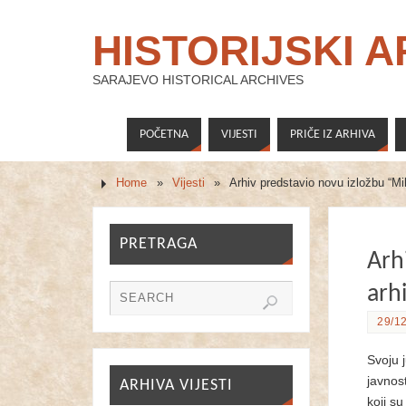
HISTORIJSKI 
SARAJEVO HISTORICAL ARCHIVES
POČETNA
VIJESTI
PRIČE IZ ARHIVA
Home
»
Vijesti
»
Arhiv predstavio novu izložbu “Milo
PRETRAGA
Arh
arhi
29/12
Svoju 
javnos
ARHIVA VIJESTI
koji su