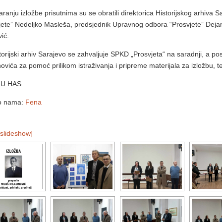
aranju izložbe prisutnima su se obratili direktorica Historijskog arhiva
jete” Nedeljko Masleša, predsjednik Upravnog odbora “Prosvjete” Dejan 
ić.
torijski arhiv Sarajevo se zahvaljuje SPKD „Prosvjeta“ na saradnji, a 
novića za pomoć prilikom istraživanja i pripreme materijala za izložbu,
JU HAS
 o nama:
Fena
slideshow]