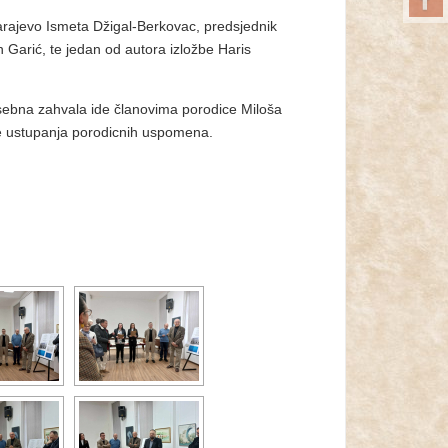
 Sarajevo Ismeta Džigal-Berkovac, predsjednik
Garić, te jedan od autora izložbe Haris
posebna zahvala ide članovima porodice Miloša
 te ustupanja porodicnih uspomena.