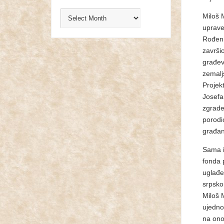
Miloš 
uprave
Rođen 
završi
građevi
zemalj
Projek
Josefa
zgrade
porodic
građan
Sama i
fonda p
uglađe
srpsko
Miloš 
ujedno
na ono