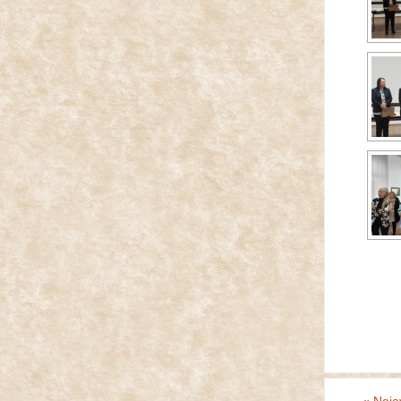
«
Najav