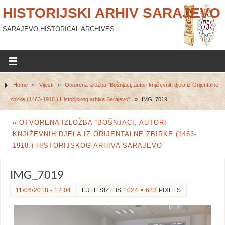
HISTORIJSKI ARHIV SARAJEVO
SARAJEVO HISTORICAL ARCHIVES
Home
»
Vijesti
»
Otvorena izložba "Bošnjaci, autori književnih djela iz Orijentalne
zbirke (1463-1918.) Historijskog arhiva Sarajevo"
»
IMG_7019
«
OTVORENA IZLOŽBA “BOŠNJACI, AUTORI
KNJIŽEVNIH DJELA IZ ORIJENTALNE ZBIRKE (1463-
1918.) HISTORIJSKOG ARHIVA SARAJEVO”
IMG_7019
11/06/2018 - 12:04
FULL SIZE IS
1024 × 683
PIXELS