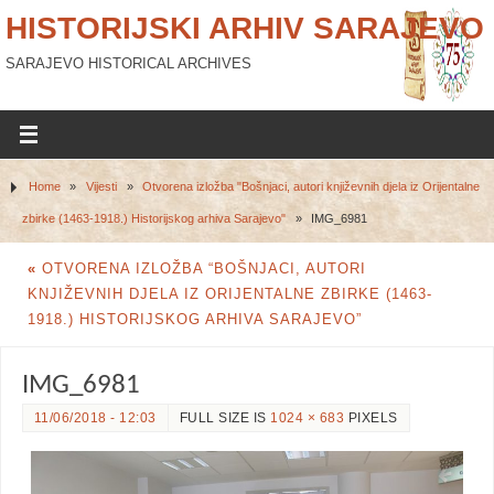
HISTORIJSKI ARHIV SARAJEVO
SARAJEVO HISTORICAL ARCHIVES
Home
»
Vijesti
»
Otvorena izložba "Bošnjaci, autori književnih djela iz Orijentalne
zbirke (1463-1918.) Historijskog arhiva Sarajevo"
»
IMG_6981
«
OTVORENA IZLOŽBA “BOŠNJACI, AUTORI
KNJIŽEVNIH DJELA IZ ORIJENTALNE ZBIRKE (1463-
1918.) HISTORIJSKOG ARHIVA SARAJEVO”
IMG_6981
11/06/2018 - 12:03
FULL SIZE IS
1024 × 683
PIXELS