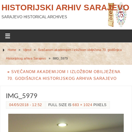
HISTORIJSKI ARHIV SARAJEVO
SARAJEVO HISTORICAL ARCHIVES
Home
»
Vijesti
»
Svečanom akademijom i izložbom obilježena 70. godišnjica
Historijskog arhiva Sarajevo
»
IMG_5979
«
SVEČANOM AKADEMIJOM I IZLOŽBOM OBILJEŽENA
70. GODIŠNJICA HISTORIJSKOG ARHIVA SARAJEVO
IMG_5979
04/05/2018 - 12:52
FULL SIZE IS
683 × 1024
PIXELS