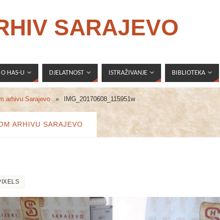
ARHIV SARAJEVO
O HAS-U
DJELATNOST
ISTRAŽIVANJE
BIBLIOTEKA
om arhivu Sarajevo
»
IMG_20170608_115951w
KOM ARHIVU SARAJEVO
IXELS