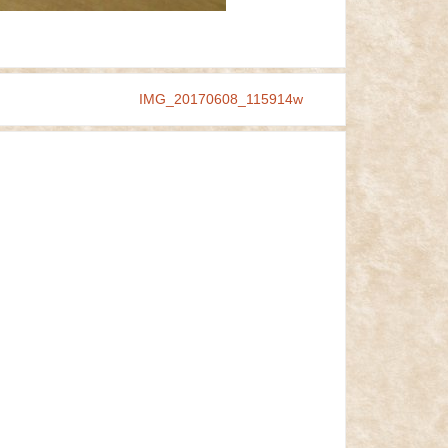
IMG_20170608_115914w