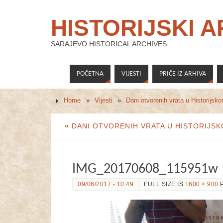
HISTORIJSKI 
SARAJEVO HISTORICAL ARCHIVES
POČETNA
VIJESTI
PRIČE IZ ARHIVA
Home
»
Vijesti
»
Dani otvorenih vrata u Historijsk
«
DANI OTVORENIH VRATA U HISTORIJS
IMG_20170608_115951w
09/06/2017 - 10:49
FULL SIZE IS
1600 × 900
P