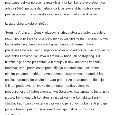
pridružuje velikoj porodici svjetskih arhiva koji koriste ovu Sedmicu
arhiva i Međunarodni dan arhiva da kroz svoje aktivnosti skrenu
pažnju javnosti na svoje djelovanje i značajnu ulogu u društvu.
Iz autorskog teksta o izložbi:
“Femme Archival – Ženski glasovi iz arhiva otvara prostor za dublje
razumijevanje ženske prošlosti, ne kao zabilješke na marginama, već
kao središnjeg dijela društvenog pamćenja. Dokumenti koje
predstavljamo nisu samo svjedočanstva o pojedincima, već i dokaz o
opstanku ženskog iskustva u arhivu — tihog, ali postojanog. Cilj
izložbe nije samo prezentacija historijskih dokumenata i ženskih
fondova, već i podsticanje promišljanja o historijskoj ulozi žene,
njenim pravima i borbi za ravnopravnost kroz arhivski materijal koji
nadilazi vremenske okvire i otvara prostor za savremene refleksije.
Cilj je i predstaviti arhivske dokumente i fondove ženske
provenijencije u Historijskom arhivu Sarajevo, kao primarne historijske
izvore, koji mogu biti korišteni za istraživanja u kontekstu ženskih
studija, kao i za sva ostala istraživanja, jer svi ovi dokumenti pričaju
priče, otvaraju pristup ženskom doživljaju i iskustvu života i