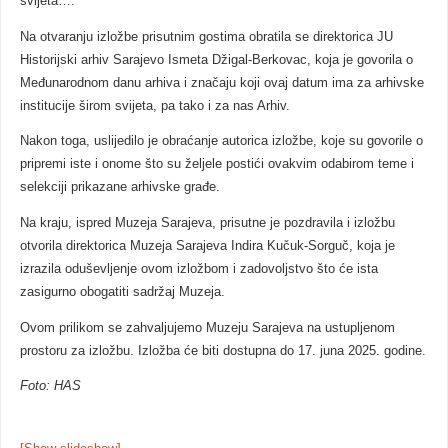
svijeta….“
Na otvaranju izložbe prisutnim gostima obratila se direktorica JU
Historijski arhiv Sarajevo Ismeta Džigal-Berkovac, koja je govorila o
Međunarodnom danu arhiva i značaju koji ovaj datum ima za arhivske
institucije širom svijeta, pa tako i za nas Arhiv.
Nakon toga, uslijedilo je obraćanje autorica izložbe, koje su govorile o
pripremi iste i onome što su željele postići ovakvim odabirom teme i
selekciji prikazane arhivske građe.
Na kraju, ispred Muzeja Sarajeva, prisutne je pozdravila i izložbu
otvorila direktorica Muzeja Sarajeva Indira Kučuk-Sorguč, koja je
izrazila oduševljenje ovom izložbom i zadovoljstvo što će ista
zasigurno obogatiti sadržaj Muzeja.
Ovom prilikom se zahvaljujemo Muzeju Sarajeva na ustupljenom
prostoru za izložbu. Izložba će biti dostupna do 17. juna 2025. godine.
Foto: HAS