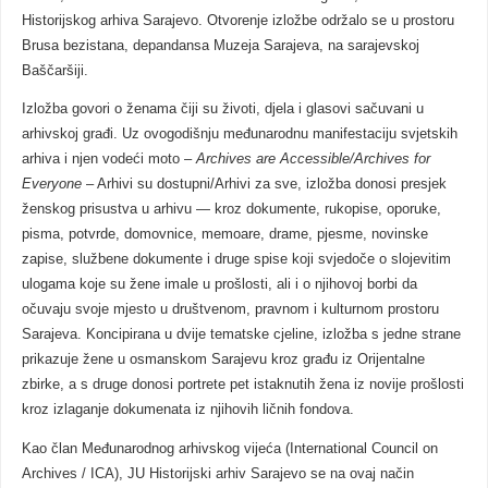
Historijskog arhiva Sarajevo. Otvorenje izložbe održalo se u prostoru
Brusa bezistana, depandansa Muzeja Sarajeva, na sarajevskoj
Baščaršiji.
Izložba govori o ženama čiji su životi, djela i glasovi sačuvani u
arhivskoj građi. Uz ovogodišnju međunarodnu manifestaciju svjetskih
arhiva i njen vodeći moto –
Archives are Accessible/Archives for
Everyone
– Arhivi su dostupni/Arhivi za sve, izložba donosi presjek
ženskog prisustva u arhivu — kroz dokumente, rukopise, oporuke,
pisma, potvrde, domovnice, memoare, drame, pjesme, novinske
zapise, službene dokumente i druge spise koji svjedoče o slojevitim
ulogama koje su žene imale u prošlosti, ali i o njihovoj borbi da
očuvaju svoje mjesto u društvenom, pravnom i kulturnom prostoru
Sarajeva. Koncipirana u dvije tematske cjeline, izložba s jedne strane
prikazuje žene u osmanskom Sarajevu kroz građu iz Orijentalne
zbirke, a s druge donosi portrete pet istaknutih žena iz novije prošlosti
kroz izlaganje dokumenata iz njihovih ličnih fondova.
Kao član Međunarodnog arhivskog vijeća (International Council on
Archives / ICA), JU Historijski arhiv Sarajevo se na ovaj način