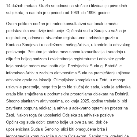
14 dužnih metara. Građa se odnosi na stečaje i likvidaciju privrednih
subjekata, a nastala je u periodu od 1969. do 1996. godine.
Ovom prilikom održan je i radno-konsultativni sastanak između
predstavnika ove dvije institucije. Općinski sud u Sarajevu važna je
registratura, odnosno, stvaralac registraturne i arhivske građe u
Kantonu Sarajevo i u nadležnosti našeg Arhiva, u kontekstu arhivskog
poslovanja. Prisutna je stalna međusobna komunikacija i saradnja u
cilju što boljeg nadzora i evidentiranja registraturne i arhivske građe
koja nastaje radom ove institucije. Predsjednik Suda g. Batotić je
informisao Arhiv o zadnjim aktivnostima Suda na premještanju njihove
arhivske građe na lokaciju Olimpijskog kompleksa u Zetri, u mnogo
uslovnije prostorije, nego što je to bio slučaj do sada, kada je arhivska
građa bila smještena u podrumskim prostorijama objekata na Dobrinji.
Shodno planiranim aktivnostima, do kraja 2025. godine trebala bi biti
završena potpuna relokacija arhive u adekvatno opremljen prostor na
Zetri. Nakon toga će uposlenici Odsjeka za arhivske poslove
Općinskog suda dobiti znatno bolje uslove za rad, dok će
uposlenicima Suda u Šenoinoj ulici biti omogućena brža i
jednostavnija komunikacija s ovim Odsjekom. Samim tim, građani će