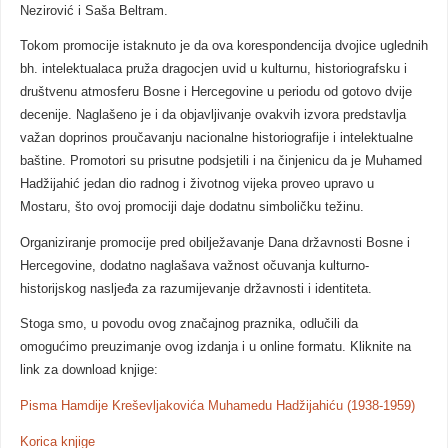
Nezirović i Saša Beltram.
Tokom promocije istaknuto je da ova korespondencija dvojice uglednih
bh. intelektualaca pruža dragocjen uvid u kulturnu, historiografsku i
društvenu atmosferu Bosne i Hercegovine u periodu od gotovo dvije
decenije. Naglašeno je i da objavljivanje ovakvih izvora predstavlja
važan doprinos proučavanju nacionalne historiografije i intelektualne
baštine. Promotori su prisutne podsjetili i na činjenicu da je Muhamed
Hadžijahić jedan dio radnog i životnog vijeka proveo upravo u
Mostaru, što ovoj promociji daje dodatnu simboličku težinu.
Organiziranje promocije pred obilježavanje Dana državnosti Bosne i
Hercegovine, dodatno naglašava važnost očuvanja kulturno-
historijskog nasljeđa za razumijevanje državnosti i identiteta.
Stoga smo, u povodu ovog značajnog praznika, odlučili da
omogućimo preuzimanje ovog izdanja i u online formatu. Kliknite na
link za download knjige:
Pisma Hamdije Kreševljakovića Muhamedu Hadžijahiću (1938-1959)
Korica knjige