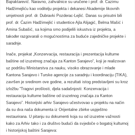
Bajraktarević. Naravno, zahvalnice su uručene i prof. dr. Ćazimu
Hadžimejliću kao voditelju projekta i dekanesi Akademije likovnih
umjetnosti prof. dr. Dubravki Pozderac-Lejlić. Danas su prisutni bili
prof. dr. Ćazim Hadžimejlić i studentice Ajla Alijagić, Belma Mašić i
Amina Subašić, sa kojima smo podijelili iskustva iz projekta, a
također razgovarali o mogućnostima za buduće zajedničke projekte i
saradnje.
Inače, projekat „Konzervacija, restauracija i prezentacija kulturne
baštine od izuzetnog značaja za Kanton Sarajevo“, koji je realizovan
uz podršku Ministarstva za nauku, visoko obrazovanje i mlade
Kantona Sarajevo i Turske agencije za saradnju i koordinaciju (TIKA),
završen je sredinom ove godine, a rezultati istog predstavljeni su kroz
izložbu “Tragovi prošlosti, djela sadašnjosti: Konzervacija i
restauracija kulturne baštine od izuzetnog značaja za Kanton
Sarajevo”. Historijski arhiv Sarajevo učestvovao u projektu na način
da su dva naša dokumenta iz Orijentalne zbirke uspještno
restaurirana. U pitanju su dokumenti koja su od izuzetne važnosti
kako za Arhiv tako i za društvo budući da svjedoče o bogatoj kulturnoj
i historijskoj baštini Sarajeva: