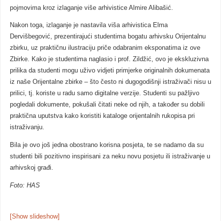
pojmovima kroz izlaganje više arhivistice Almire Alibašić.
Nakon toga, izlaganje je nastavila viša arhivistica Elma
Dervišbegović, prezentirajući studentima bogatu arhivsku Orijentalnu
zbirku, uz praktičnu ilustraciju priče odabranim eksponatima iz ove
Zbirke. Kako je studentima naglasio i prof. Zildžić, ovo je ekskluzivna
prilika da studenti mogu uživo vidjeti primjerke originalnih dokumenata
iz naše Orijentalne zbirke – što često ni dugogodišnji istraživači nisu u
prilici, tj. koriste u radu samo digitalne verzije. Studenti su pažljivo
pogledali dokumente, pokušali čitati neke od njih, a također su dobili
praktična uputstva kako koristiti kataloge orijentalnih rukopisa pri
istraživanju.
Bila je ovo još jedna obostrano korisna posjeta, te se nadamo da su
studenti bili pozitivno inspirisani za neku novu posjetu ili istraživanje u
arhivskoj građi.
Foto: HAS
[Show slideshow]