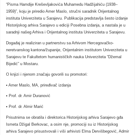
“Pisma Hamdije Kreševljakovića Muhamedu Hadžijahiću (1938–
1959)”, koju je priredio Amer Maslo, stručni saradnik Orijentalnog
instituta Univerziteta u Sarajevu. Publikacija predstavlja šesto izdanje
Historijskog arhiva Sarajevo u ediciji Posebna izdanja, a nastala je u
saradnji našeg Arhiva i Orijentalnog instituta Univerziteta u Sarajevu.
Događaj je realiziran u partnerstvu sa Arhivom Hercegovačko-
neretvanskog kantona/županije, Orijentalnim institutom Univerziteta u
Sarajevu te Fakultetom humanističkih nauka Univerziteta “Džemal
Bijedić” u Mostaru.
O knjizi i njenom značaju govorili su promotori:
• Amer Maslo, MA, priređivač izdanja
• Prof. dr. Amir Duranović
• Prof. dr. Almir Marić
Prisutnima se obratila i direktorica Historijskog arhiva Sarajevo gđa
Ismeta Džigal Berkovac, a osim nje, promociji su iz Historijskog
arhiva Sarajevo prisustvovali i viši arhivisti Elma Dervišbegović, Admir