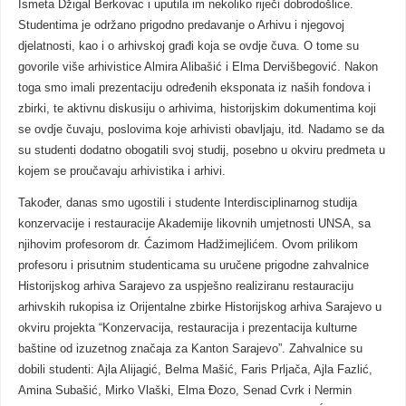
Ismeta Džigal Berkovac i uputila im nekoliko riječi dobrodošlice.
Studentima je održano prigodno predavanje o Arhivu i njegovoj
djelatnosti, kao i o arhivskoj građi koja se ovdje čuva. O tome su
govorile više arhivistice Almira Alibašić i Elma Dervišbegović. Nakon
toga smo imali prezentaciju određenih eksponata iz naših fondova i
zbirki, te aktivnu diskusiju o arhivima, historijskim dokumentima koji
se ovdje čuvaju, poslovima koje arhivisti obavljaju, itd. Nadamo se da
su studenti dodatno obogatili svoj studij, posebno u okviru predmeta u
kojem se proučavaju arhivistika i arhivi.
Također, danas smo ugostili i studente Interdisciplinarnog studija
konzervacije i restauracije Akademije likovnih umjetnosti UNSA, sa
njihovim profesorom dr. Ćazimom Hadžimejlićem. Ovom prilikom
profesoru i prisutnim studenticama su uručene prigodne zahvalnice
Historijskog arhiva Sarajevo za uspješno realiziranu restauraciju
arhivskih rukopisa iz Orijentalne zbirke Historijskog arhiva Sarajevo u
okviru projekta “Konzervacija, restauracija i prezentacija kulturne
baštine od izuzetnog značaja za Kanton Sarajevo”. Zahvalnice su
dobili studenti: Ajla Alijagić, Belma Mašić, Faris Prljača, Ajla Fazlić,
Amina Subašić, Mirko Vlaški, Elma Đozo, Senad Cvrk i Nermin