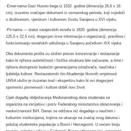
-Emer‑nama Gazi Husrev‑bega iz 1532. godine (dimenzija 26,6 x 16
cm), izuzetno značajan dokument iz osmanskog perioda, koji svjedoči
o društvenom, vjerskom i kulturnom životu Sarajeva u XVI vijeku.
-Pir‑nama — statut sarajevskih esnafa iz 1820. godine (dimenzija
125,5 x 22,5 cm), dragocjen izvor informacija o organizaciji, pravilima i
funkcionisanju esnafskih udruženja u Sarajevu početkom XIX vijeka.
Oba dokumenta prošla su složen proces konzervacije i restauracije
kako bi njihova autentičnost i fizička struktura bile sačuvane, a time i
njihova dostupnost budućim generacijama istraživača, naučnika i
ljubitelja kulture. Restauratorski tim Akademije likovnih umjetnosti
UNSA uložio je izuzetan trud i ekspertizu kako bi ovi dragocjeni
spomenici pismenosti i kulture dobili novi život.
Cijeli događaj obilježavanja Međunarodnog dana studenata se
organizira na inicijativu i poziv Federalnog ministarstva obrazovanja i
nauke/znanosti BiH. Danas se održava niz događaja u naučnim i
kulturnim institucijama, kojima se ukazuje na značaj ovog datuma i
položaj studentske populacije u Bosni i Hercegovini. U većem broju