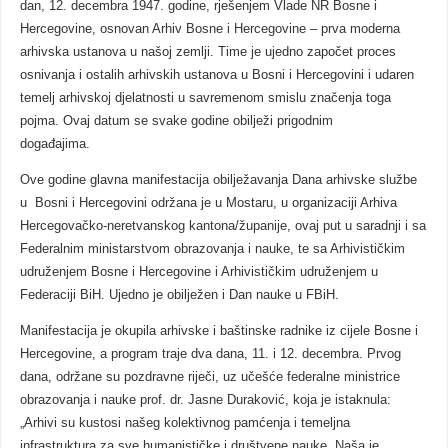
dan, 12. decembra 1947. godine, rješenjem Vlade NR Bosne i
Hercegovine, osnovan Arhiv Bosne i Hercegovine – prva moderna
arhivska ustanova u našoj zemlji. Time je ujedno započet proces
osnivanja i ostalih arhivskih ustanova u Bosni i Hercegovini i udaren
temelj arhivskoj djelatnosti u savremenom smislu značenja toga
pojma. Ovaj datum se svake godine obilježi prigodnim
događajima.
Ove godine glavna manifestacija obilježavanja Dana arhivske službe
u Bosni i Hercegovini održana je u Mostaru, u organizaciji Arhiva
Hercegovačko-neretvanskog kantona/županije, ovaj put u saradnji i sa
Federalnim ministarstvom obrazovanja i nauke, te sa Arhivističkim
udruženjem Bosne i Hercegovine i Arhivističkim udruženjem u
Federaciji BiH. Ujedno je obilježen i Dan nauke u FBiH.
Manifestacija je okupila arhivske i baštinske radnike iz cijele Bosne i
Hercegovine, a program traje dva dana, 11. i 12. decembra. Prvog
dana, održane su pozdravne riječi, uz učešće federalne ministrice
obrazovanja i nauke prof. dr. Jasne Duraković, koja je istaknula:
„Arhivi su kustosi našeg kolektivnog pamćenja i temeljna
infrastruktura za sve humanističke i društvene nauke. Naša je