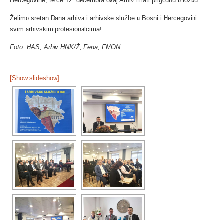
Hercegovine, te će 12. decembra ovaj Arhiv imati prigodnu izložbu.
Želimo sretan Dana arhivā i arhivske službe u Bosni i Hercegovini
svim arhivskim profesionalcima!
Foto: HAS, Arhiv HNK/Ž, Fena, FMON
[Show slideshow]