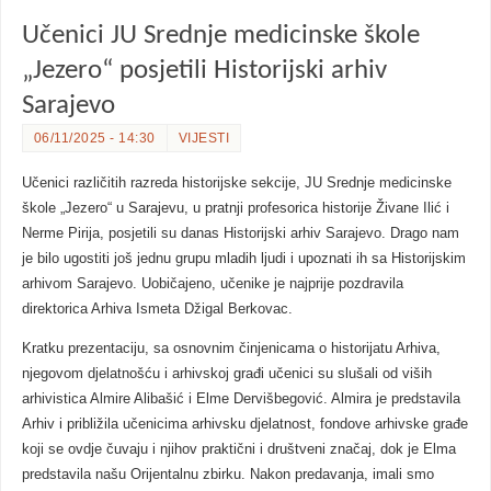
Učenici JU Srednje medicinske škole
„Jezero“ posjetili Historijski arhiv
Sarajevo
06/11/2025 - 14:30
VIJESTI
Učenici različitih razreda historijske sekcije, JU Srednje medicinske
škole „Jezero“ u Sarajevu, u pratnji profesorica historije Živane Ilić i
Nerme Pirija, posjetili su danas Historijski arhiv Sarajevo. Drago nam
je bilo ugostiti još jednu grupu mladih ljudi i upoznati ih sa Historijskim
arhivom Sarajevo. Uobičajeno, učenike je najprije pozdravila
direktorica Arhiva Ismeta Džigal Berkovac.
Kratku prezentaciju, sa osnovnim činjenicama o historijatu Arhiva,
njegovom djelatnošću i arhivskoj građi učenici su slušali od viših
arhivistica Almire Alibašić i Elme Dervišbegović. Almira je predstavila
Arhiv i približila učenicima arhivsku djelatnost, fondove arhivske građe
koji se ovdje čuvaju i njihov praktični i društveni značaj, dok je Elma
predstavila našu Orijentalnu zbirku. Nakon predavanja, imali smo