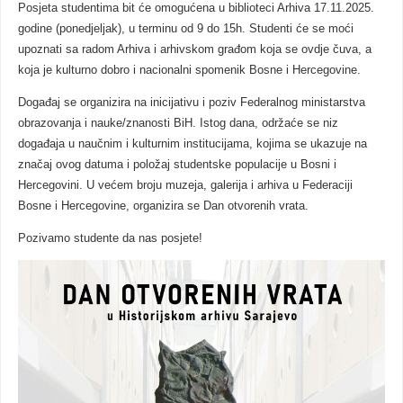
Posjeta studentima bit će omogućena u biblioteci Arhiva 17.11.2025.
godine (ponedjeljak), u terminu od 9 do 15h. Studenti će se moći
upoznati sa radom Arhiva i arhivskom građom koja se ovdje čuva, a
koja je kulturno dobro i nacionalni spomenik Bosne i Hercegovine.
Događaj se organizira na inicijativu i poziv Federalnog ministarstva
obrazovanja i nauke/znanosti BiH. Istog dana, održaće se niz
događaja u naučnim i kulturnim institucijama, kojima se ukazuje na
značaj ovog datuma i položaj studentske populacije u Bosni i
Hercegovini. U većem broju muzeja, galerija i arhiva u Federaciji
Bosne i Hercegovine, organizira se Dan otvorenih vrata.
Pozivamo studente da nas posjete!