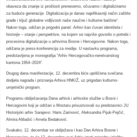
obaveza da znanje iz prošlosti prenesemo, očuvamo i digitaliziramo
za buduće generacije. Digitalizacija je danas najefikasniji način zaštite
građe i ključ globalne vidljivosti naše naučne i kulturne baštine“.
Nakon toga, održan je prigodni panel:
Arhivi kao čuvari identiteta i
historije – stanje i perspektive,
na kojem se najviše govorilo o potrebi i
procesima digitalizacije u arhivima Bosne i Hercegovine. Nakon toga,
održana je press-konferencija za medije. U nastavku programa,
predstavljena je monografija “Arhiv Hercegovačko-neretvanskog
kantona 1954–2024“.
Drugog dana manifestacije, 12. decembra biće upriličena svečana
dodjela nagrada i priznanja Arhiva HNK/Ž, uz prigodan kulturno-
umjetnički program.
Programu obilježavanja Dana arhivā i arhivske službe u Bosni i
Hercegovini koji je održan u Mostaru prisustvovali su predstavnici JU
Historijski arhiv Sarajevo: Haris Zaimović, Aleksandra Pijuk-Pejčić,
Almira Alibašić i Amela Bedaković.
Svakako, 12. decembar se obilježava i kao Dan Arhiva Bosne i