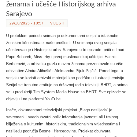
ženama i učešće Historijskog arhiva
Sarajevo
29/10/2025 - 10:57
VIJESTI
U proteklom periodu sniman je dokumentarni serijal o istaknutim
ženskim ličnostima iz naše prošlosti. U snimanju ovog serijala
učestvovao je i Historijski arhiv Sarajevo u tri epizode: priči o Lauri
Papo Bohoreti, Miss Irby i prvoj muslimanskoj učiteljici Hasniji
Berberović, a arhivsku građu o ovim ženama prezentovale su više
arhivistice Almira Alibašić i Aleksandra Pijuk-Pejčić. Pored toga, u
serijalu se koristi arhivski materijal kao podrška u ilustraciji emisija.
Serijal se trenutno emituje na državnoj radio-televiziji BHRT, a snima
se u produkciji Tim System Media House za BHRT. Sve epizode se
objavlju i na platformi YouTube.
Inače, dokumentarni televizijski projekat „Blago naslijeđa“ je
savremeni i sveobuhvatni oblik informiranja javnosti ali i trajnog
bilježenja o kulturnim, historijskim, tradicionalnim vrijednostima i
naslijeđu područja Bosne i Hercegovine. Projekat obuhvata