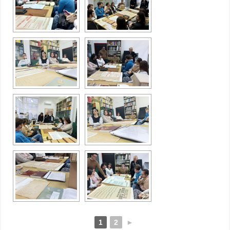
1
2
►