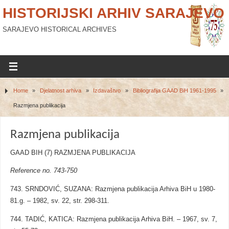
HISTORIJSKI ARHIV SARAJEVO
SARAJEVO HISTORICAL ARCHIVES
Home
»
Djelatnost arhiva
»
Izdavaštvo
»
Bibliografija GAAD BiH 1961-1995
»
Razmjena publikacija
Razmjena publikacija
GAAD BIH (7) RAZMJENA PUBLIKACIJA
Reference no. 743-750
743. SRNDOVIĆ, SUZANA: Razmjena publikacija Arhiva BiH u 1980-
81.g. – 1982, sv. 22, str. 298-311.
744. TADIĆ, KATICA: Razmjena publikacija Arhiva BiH. – 1967, sv. 7,