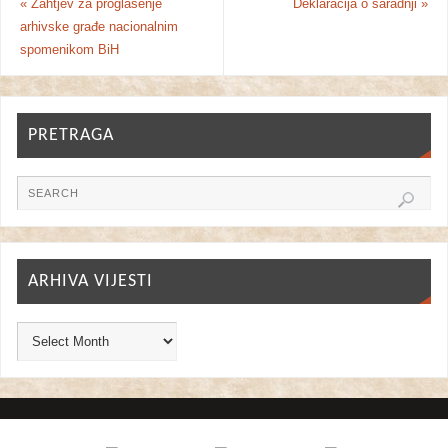
«
Zahtjev za proglašenje
Deklaracija o saradnji
»
arhivske građe nacionalnim
spomenikom BiH
PRETRAGA
ARHIVA VIJESTI