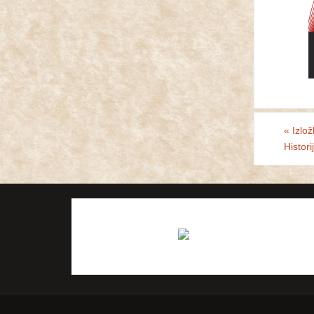
«
Izlož
Histor