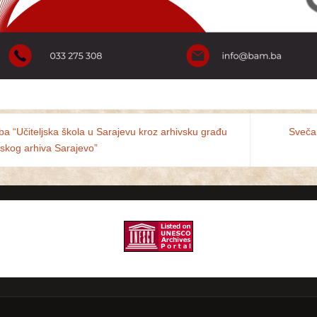
ba “Učiteljska škola u Sarajevu kroz arhivsku građu
Svečan
ijskog arhiva Sarajevo”