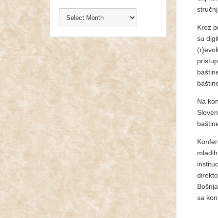
stručnj
Kroz p
su digi
(r)evol
pristu
baštine
baštin
Na kon
Sloven
baštin
Konfer
mladih
institu
direkt
Bošnja
sa konf