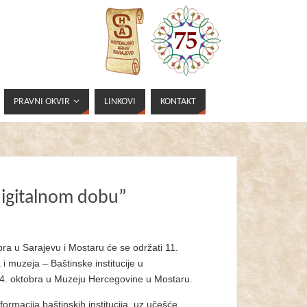
PRAVNI OKVIR
LINKOVI
KONTAKT
)digitalnom dobu”
obra u Sarajevu i Mostaru će se održati 11.
 muzeja – Baštinske institucije u
 i 4. oktobra u Muzeju Hercegovine u Mostaru.
formacija baštinskih institucija, uz
učešće