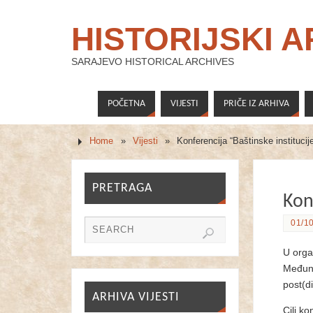
HISTORIJSKI 
SARAJEVO HISTORICAL ARCHIVES
POČETNA
VIJESTI
PRIČE IZ ARHIVA
Home
»
Vijesti
»
Konferencija “Baštinske institucij
PRETRAGA
Kon
01/10
U organ
Međuna
post(d
ARHIVA VIJESTI
Cilj ko