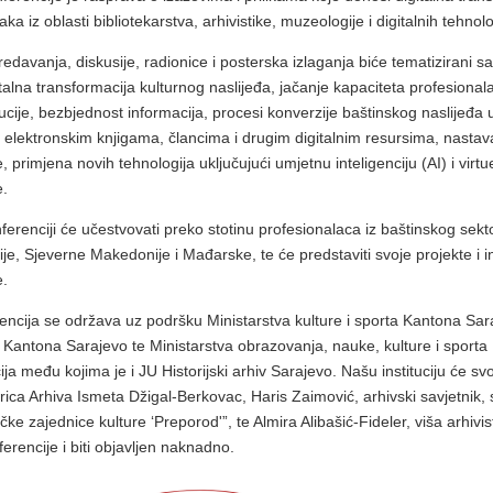
aka iz oblasti bibliotekarstva, arhivistike, muzeologije i digitalnih tehnolo
redavanja, diskusije, radionice i posterska izlaganja biće tematizirani 
talna transformacija kulturnog naslijeđa, jačanje kapaciteta profesionala
ucije, bezbjednost informacija, procesi konverzije baštinskog naslijeđa u
p elektronskim knjigama, člancima i drugim digitalnim resursima, nastavak
, primjena novih tehnologija uključujući umjetnu inteligenciju (AI) i virt
e.
ferenciji će učestvovati preko stotinu profesionalaca iz baštinskog sekt
ije, Sjeverne Makedonije i Mađarske, te će predstaviti svoje projekte i 
e.
encija se održava uz podršku Ministarstva kulture i sporta Kantona Sar
 Kantona Sarajevo te Ministarstva obrazovanja, nauke, kulture i sporta 
cija među kojima je i JU Historijski arhiv Sarajevo. Našu instituciju će s
orica Arhiva Ismeta Džigal-Berkovac, Haris Zaimović, arhivski savjetnik, 
čke zajednice kulture ‘Preporod'”, te Almira Alibašić-Fideler, viša arhiv
erencije i biti objavljen naknadno.