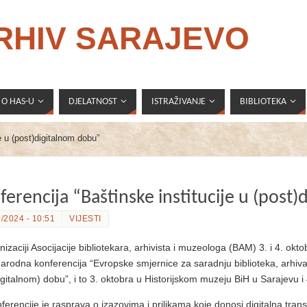
ARHIV SARAJEVO
O HAS-U
DJELATNOST
ISTRAŽIVANJE
BIBLIOTEKA
e u (post)digitalnom dobu”
ferencija “Baštinske institucije u (post
/2024 - 10:51
VIJESTI
izaciji Asocijacije bibliotekara, arhivista i muzeologa (BAM) 3. i 4. okt
rodna konferencija “Evropske smjernice za saradnju biblioteka, arhiva i
igitalnom) dobu”, i to 3. oktobra u Historijskom muzeju BiH u Sarajevu
nferencije je rasprava o izazovima i prilikama koje donosi digitalna trans