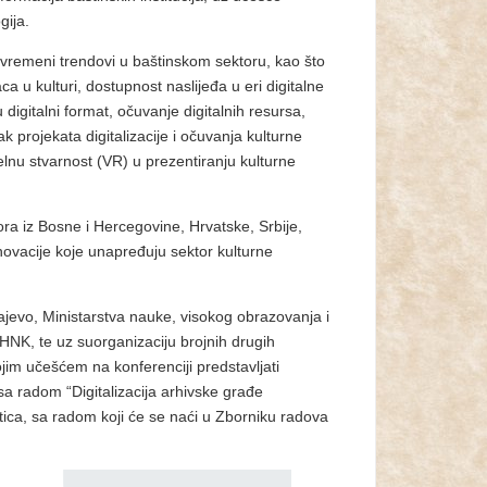
gija.
savremeni trendovi u baštinskom sektoru, kao što
ca u kulturi, dostupnost naslijeđa u eri digitalne
 digitalni format, očuvanje digitalnih resursa,
 projekata digitalizacije i očuvanja kulturne
uelnu stvarnost (VR) u prezentiranju kulturne
ora iz Bosne i Hercegovine, Hrvatske, Srbije,
inovacije koje unapređuju sektor kulturne
ajevo, Ministarstva nauke, visokog obrazovanja i
HNK, te uz suorganizaciju brojnih drugih
vojim učešćem na konferenciji predstavljati
sa radom “Digitalizacija arhivske građe
istica, sa radom koji će se naći u Zborniku radova