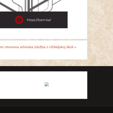
o otvorena arhivska izložba o Učiteljskoj školi
»