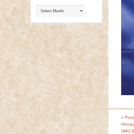
«
Povod
Herceg
SMO BI