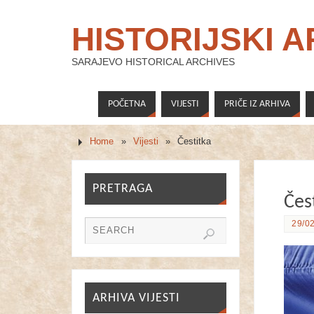
HISTORIJSKI 
SARAJEVO HISTORICAL ARCHIVES
POČETNA
VIJESTI
PRIČE IZ ARHIVA
Home
»
Vijesti
»
Čestitka
PRETRAGA
Čes
29/02
ARHIVA VIJESTI