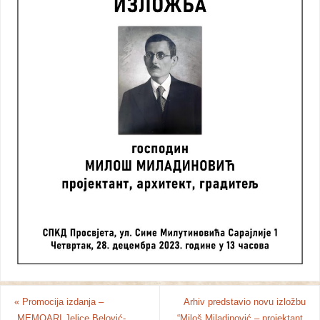
«
Promocija izdanja –
Arhiv predstavio novu izložbu
„MEMOARI Jelice Belović-
“Miloš Miladinović – projektant,