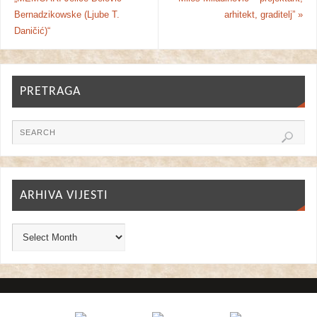
Bernadzikowske (Ljube T.
arhitekt, graditelj”
»
Daničić)“
PRETRAGA
ARHIVA VIJESTI