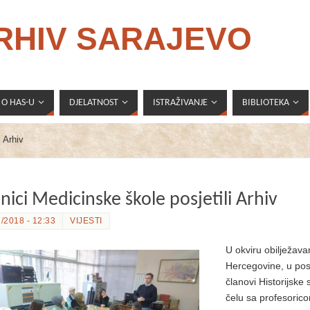
ARHIV SARAJEVO
O HAS-U
DJELATNOST
ISTRAŽIVANJE
BIBLIOTEKA
i Arhiv
nici Medicinske škole posjetili Arhiv
/2018 - 12:33
VIJESTI
U okviru obilježav
Hercegovine, u posj
članovi Historijske
čelu sa profesorico