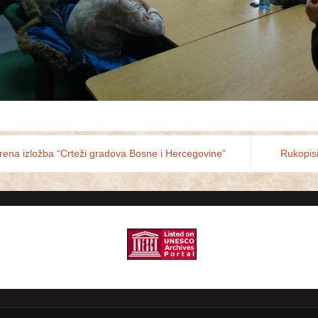
ena izložba “Crteži gradova Bosne i Hercegovine”
Rukopisi