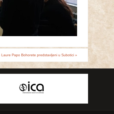
 Laure Papo Bohorete predstavljeni u Subotici
»