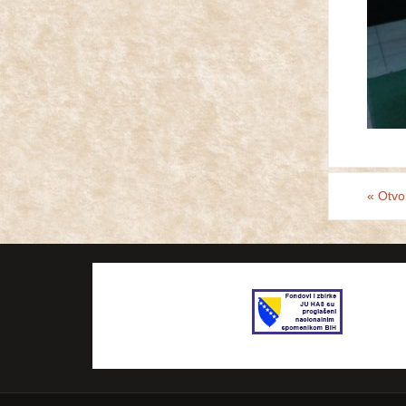
«
Otvor