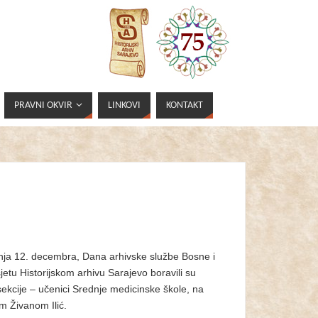
PRAVNI OKVIR
LINKOVI
KONTAKT
anja 12. decembra, Dana arhivske službe Bosne i
etu Historijskom arhivu Sarajevo boravili su
 sekcije – učenici Srednje medicinske škole, na
m Živanom Ilić.