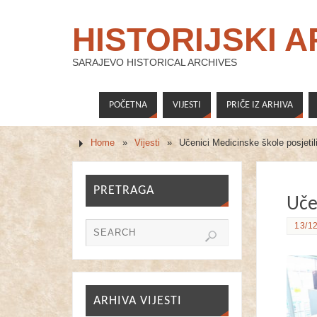
HISTORIJSKI 
SARAJEVO HISTORICAL ARCHIVES
POČETNA
VIJESTI
PRIČE IZ ARHIVA
Home
»
Vijesti
»
Učenici Medicinske škole posjetil
PRETRAGA
Uče
13/12
ARHIVA VIJESTI