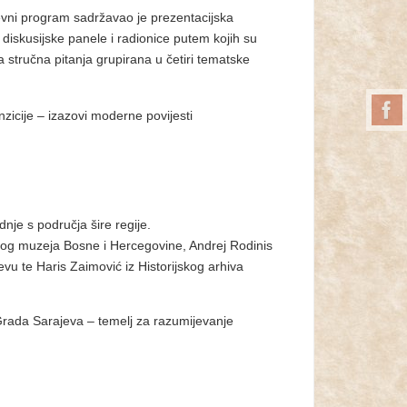
ni program sadržavao je prezentacijska
, diskusijske panele i radionice putem kojih su
a stručna pitanja grupirana u četiri tematske
nzicije – izazovi moderne povijesti
nje s područja šire regije.
jskog muzeja Bosne i Hercegovine, Andrej Rodinis
vu te Haris Zaimović iz Historijskog arhiva
Grada Sarajeva – temelj za razumijevanje