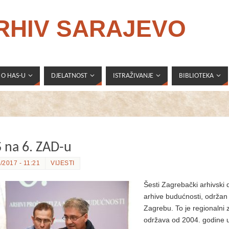
ARHIV SARAJEVO
O HAS-U
DJELATNOST
ISTRAŽIVANJE
BIBLIOTEKA
 na 6. ZAD-u
/2017 - 11:21
VIJESTI
Šesti Zagrebački arhivski
arhive budućnosti, održan 
Zagrebu. To je regionalni 
održava od 2004. godine 