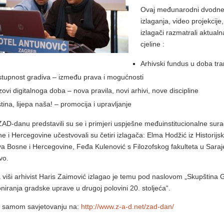
Ovaj međunarodni dvodnev
izlaganja, video projekcije
izlagači razmatrali aktualn
cjeline :
Arhivski fundus u doba tra
tupnost gradiva – između prava i mogućnosti
zovi digitalnoga doba – nova pravila, novi arhivi, nove discipline
tina, lijepa naša! – promocija i upravljanje
ZAD-danu predstavili su se i primjeri uspješne međuinstitucionalne surad
ne i Hercegovine učestvovali su četiri izlagača: Elma Hodžić iz Histori
iva Bosne i Hercegovine, Feđa Kulenović s Filozofskog fakulteta u Saraje
vo.
 viši arhivist Haris Zaimović izlagao je temu pod naslovom „Skupština 
oniranja gradske uprave u drugoj polovini 20. stoljeća“.
 samom savjetovanju na:
http://www.z-a-d.net/zad-dan/