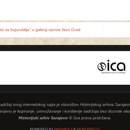
ti sa bujuruldija” u galeriji općine Novi Grad
adržaj ovog internetskog sajta je vlasništvo Historijskog arhiva Sarajev
njeno je kopiranje, umnožavanje i korištenje sadržaja bez dozvole vlas
Historijski arhiv Sarajevo ©
Sva prava pridržana.
POWERED BY
PARABOLA
&
WORDPRESS.