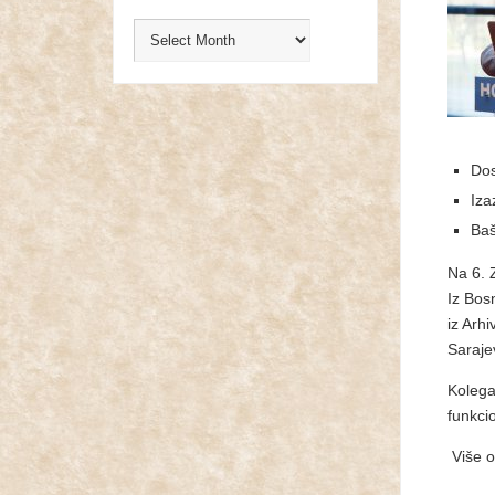
Dos
Iza
Baš
Na 6. 
Iz Bos
iz Arh
Saraje
Kolega
funkci
Više o