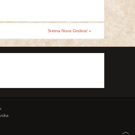
Sretna Nova Godina!
»
o.
nika.