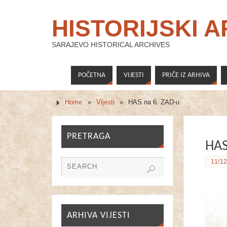
HISTORIJSKI 
SARAJEVO HISTORICAL ARCHIVES
POČETNA
VIJESTI
PRIČE IZ ARHIVA
Home
»
Vijesti
»
HAS na 6. ZAD-u
PRETRAGA
HAS
11/12
ARHIVA VIJESTI