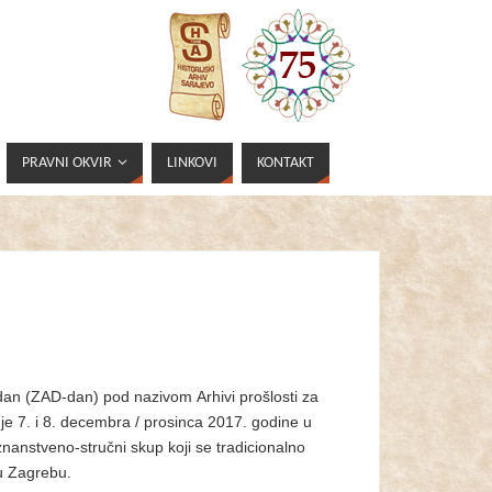
PRAVNI OKVIR
LINKOVI
KONTAKT
 dan (ZAD-dan) pod nazivom Arhivi prošlosti za
je 7. i 8. decembra / prosinca 2017. godine u
znanstveno-stručni skup koji se tradicionalno
u Zagrebu.