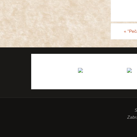
«
“Peča
S
Zabra