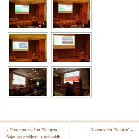
«
Otvorena izložba ”Sarajevo –
Robna kuća “Sarajka”
»
Svjetlost prošlosti iz arhivskih