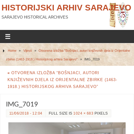
HISTORIJSKI ARHIV SARAJEVO
SARAJEVO HISTORICAL ARCHIVES
Home
»
Vijesti
»
Otvorena izložba "Bošnjaci, autori književnih djela iz Orijentalne
zbirke (1463-1918.) Historijskog arhiva Sarajevo"
»
IMG_7019
«
OTVORENA IZLOŽBA “BOŠNJACI, AUTORI
KNJIŽEVNIH DJELA IZ ORIJENTALNE ZBIRKE (1463-
1918.) HISTORIJSKOG ARHIVA SARAJEVO”
IMG_7019
11/06/2018 - 12:04
FULL SIZE IS
1024 × 683
PIXELS