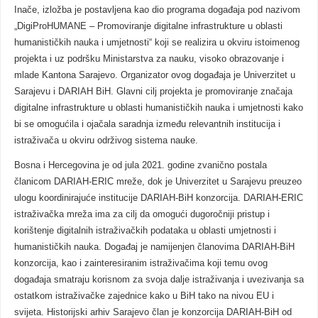
Inače, izložba je postavljena kao dio programa događaja pod nazivom
„DigiProHUMANE – Promoviranje digitalne infrastrukture u oblasti
humanističkih nauka i umjetnosti“ koji se realizira u okviru istoimenog
projekta i uz podršku Ministarstva za nauku, visoko obrazovanje i
mlade Kantona Sarajevo. Organizator ovog događaja je Univerzitet u
Sarajevu i DARIAH BiH. Glavni cilj projekta je promoviranje značaja
digitalne infrastrukture u oblasti humanističkih nauka i umjetnosti kako
bi se omogućila i ojačala saradnja između relevantnih institucija i
istraživača u okviru održivog sistema nauke.
Bosna i Hercegovina je od jula 2021. godine zvanično postala
članicom DARIAH-ERIC mreže, dok je Univerzitet u Sarajevu preuzeo
ulogu koordinirajuće institucije DARIAH-BiH konzorcija. DARIAH-ERIC
istraživačka mreža ima za cilj da omogući dugoročniji pristup i
korištenje digitalnih istraživačkih podataka u oblasti umjetnosti i
humanističkih nauka. Događaj je namijenjen članovima DARIAH-BiH
konzorcija, kao i zainteresiranim istraživačima koji temu ovog
događaja smatraju korisnom za svoja dalje istraživanja i uvezivanja sa
ostatkom istraživačke zajednice kako u BiH tako na nivou EU i
svijeta. Historijski arhiv Sarajevo član je konzorcija DARIAH-BiH od