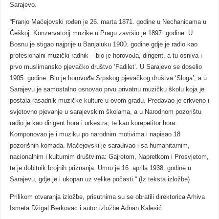
Sarajevo.
“Franjo Maćejovski rođen je 26. marta 1871. godine u Nechanicama u
Češkoj. Konzervatorij muzike u Pragu završio je 1897. godine. U
Bosnu je stigao najprije u Banjaluku 1900. godine gdje je radio kao
profesionalni muzički radnik – bio je horovođa, dirigent, a tu osniva i
prvo muslimansko pjevačko društvo ‘Fadilet’. U Sarajevo se doselio
1905. godine. Bio je horovođa Srpskog pjevačkog društva ‘Sloga’, a u
Sarajevu je samostalno osnovao prvu privatnu muzičku školu koja je
postala rasadnik muzičke kulture u ovom gradu. Predavao je crkveno i
svjetovno pjevanje u sarajevskim školama, a u Narodnom pozorištu
radio je kao dirigent hora i orkestra, te kao korepetitor hora.
Komponovao je i muziku po narodnim motivima i napisao 18
pozorišnih komada. Maćejovski je sarađivao i sa humanitarnim,
nacionalnim i kulturnim društvima: Gajretom, Napretkom i Prosvjetom,
te je dobitnik brojnih priznanja. Umro je 16. aprila 1938. godine u
Sarajevu, gdje je i ukopan uz velike počasti.“ (Iz teksta izložbe)
Prilikom otvaranja izložbe, prisutnima su se obratili direktorica Arhiva
Ismeta Džigal Berkovac i autor izložbe Adnan Kalesić.