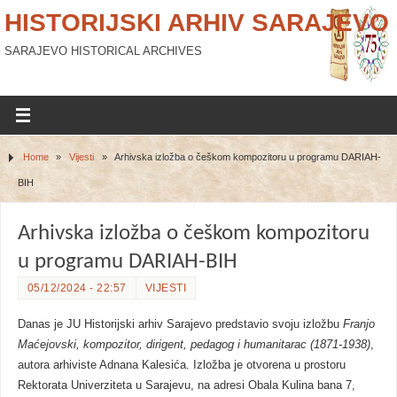
HISTORIJSKI ARHIV SARAJEVO
SARAJEVO HISTORICAL ARCHIVES
Home
»
Vijesti
»
Arhivska izložba o češkom kompozitoru u programu DARIAH-
BIH
Arhivska izložba o češkom kompozitoru
u programu DARIAH-BIH
05/12/2024 - 22:57
VIJESTI
Danas je JU Historijski arhiv Sarajevo predstavio svoju izložbu
Franjo
Maćejovski, kompozitor, dirigent, pedagog i humanitarac (1871-1938)
,
autora arhiviste Adnana Kalesića. Izložba je otvorena u prostoru
Rektorata Univerziteta u Sarajevu, na adresi Obala Kulina bana 7,