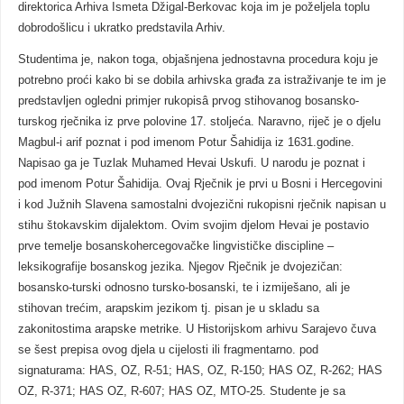
direktorica Arhiva Ismeta Džigal-Berkovac koja im je poželjela toplu
dobrodošlicu i ukratko predstavila Arhiv.
Studentima je, nakon toga, objašnjena jednostavna procedura koju je
potrebno proći kako bi se dobila arhivska građa za istraživanje te im je
predstavljen ogledni primjer rukopisâ prvog stihovanog bosansko-
turskog rječnika iz prve polovine 17. stoljeća. Naravno, riječ je o djelu
Magbul-i arif poznat i pod imenom Potur Šahidija iz 1631.godine.
Napisao ga je Tuzlak Muhamed Hevai Uskufi. U narodu je poznat i
pod imenom Potur Šahidija. Ovaj Rječnik je prvi u Bosni i Hercegovini
i kod Južnih Slavena samostalni dvojezični rukopisni rječnik napisan u
stihu štokavskim dijalektom. Ovim svojim djelom Hevai je postavio
prve temelje bosanskohercegovačke lingvističke discipline –
leksikografije bosanskog jezika. Njegov Rječnik je dvojezičan:
bosansko-turski odnosno tursko-bosanski, te i izmiješano, ali je
stihovan trećim, arapskim jezikom tj. pisan je u skladu sa
zakonitostima arapske metrike. U Historijskom arhivu Sarajevo čuva
se šest prepisa ovog djela u cijelosti ili fragmentarno. pod
signaturama: HAS, OZ, R-51; HAS, OZ, R-150; HAS OZ, R-262; HAS
OZ, R-371; HAS OZ, R-607; HAS OZ, MTO-25. Studente je sa