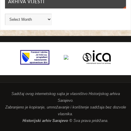
ARHIVA VIJESTI
Sadržaj ovog internetskog sajta je vlasništvo Historijskog arhiva
Sarajevo.
Zabranjeno je kopiranje, umnožavanje i korištenje sadržaja bez dozvole
vlasnika.
Historijski arhiv Sarajevo ©
Sva prava pridržana.