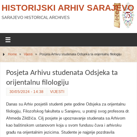
HISTORIJSKI ARHIV SARAJEVO
SARAJEVO HISTORICAL ARCHIVES
Home
»
Vijesti
»
Posjeta Arhivu studenata Odsjeka ta orijentalnu filologiju
Posjeta Arhivu studenata Odsjeka ta
orijentalnu filologiju
30/05/2024 - 14:38
VIJESTI
Danas su Arhiv posjetili studenti pete godine Odsjeka za orijentalnu
filologiju, Filozofskog fakulteta u Sarajevu, u pratnji svog profesora dr.
Ahmeda Zildžića. Cilj posjete je upoznavanje studenata sa Arhivom
kao baštinskom ustanovom koja u svom fundusu čuva i arhivsku
građu na orijentalnim jezicima. Studente je najprije pozdravila