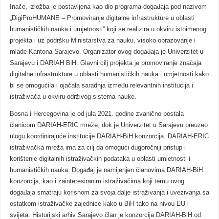
Inače, izložba je postavljena kao dio programa događaja pod nazivom
„DigiProHUMANE – Promoviranje digitalne infrastrukture u oblasti
humanističkih nauka i umjetnosti“ koji se realizira u okviru istoimenog
projekta i uz podršku Ministarstva za nauku, visoko obrazovanje i
mlade Kantona Sarajevo. Organizator ovog događaja je Univerzitet u
Sarajevu i DARIAH BiH. Glavni cilj projekta je promoviranje značaja
digitalne infrastrukture u oblasti humanističkih nauka i umjetnosti kako
bi se omogućila i ojačala saradnja između relevantnih institucija i
istraživača u okviru održivog sistema nauke.
Bosna i Hercegovina je od jula 2021. godine zvanično postala
članicom DARIAH-ERIC mreže, dok je Univerzitet u Sarajevu preuzeo
ulogu koordinirajuće institucije DARIAH-BiH konzorcija. DARIAH-ERIC
istraživačka mreža ima za cilj da omogući dugoročniji pristup i
korištenje digitalnih istraživačkih podataka u oblasti umjetnosti i
humanističkih nauka. Događaj je namijenjen članovima DARIAH-BiH
konzorcija, kao i zainteresiranim istraživačima koji temu ovog
događaja smatraju korisnom za svoja dalje istraživanja i uvezivanja sa
ostatkom istraživačke zajednice kako u BiH tako na nivou EU i
svijeta. Historijski arhiv Sarajevo član je konzorcija DARIAH-BiH od