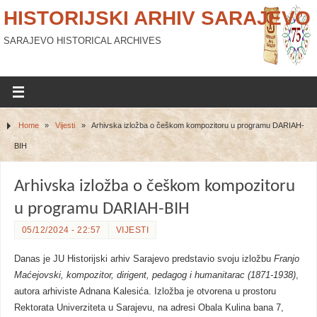
HISTORIJSKI ARHIV SARAJEVO
SARAJEVO HISTORICAL ARCHIVES
Home
»
Vijesti
»
Arhivska izložba o češkom kompozitoru u programu DARIAH-
BIH
Arhivska izložba o češkom kompozitoru
u programu DARIAH-BIH
05/12/2024 - 22:57
VIJESTI
Danas je JU Historijski arhiv Sarajevo predstavio svoju izložbu
Franjo
Maćejovski, kompozitor, dirigent, pedagog i humanitarac (1871-1938)
,
autora arhiviste Adnana Kalesića. Izložba je otvorena u prostoru
Rektorata Univerziteta u Sarajevu, na adresi Obala Kulina bana 7,