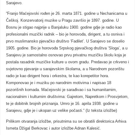
Sarajevo.
“Franjo Maćejovski rođen je 26. marta 1871. godine u Nechanicama u
Češkoj. Konzervatorij muzike u Pragu završio je 1897. godine. U
Bosnu je stigao najprije u Banjaluku 1900. godine gdje je radio kao
profesionalni muzički radnik – bio je horovođa, dirigent, a tu osniva i
prvo muslimansko pjevačko društvo ‘Fadilet’. U Sarajevo se doselio
1905. godine. Bio je horovođa Srpskog pjevačkog društva ‘Sloga’, a u
Sarajevu je samostalno osnovao prvu privatnu muzičku školu koja je
postala rasadnik muzičke kulture u ovom gradu. Predavao je crkveno i
svjetovno pjevanje u sarajevskim školama, a u Narodnom pozorištu
radio je kao dirigent hora i orkestra, te kao korepetitor hora.
Komponovao je i muziku po narodnim motivima i napisao 18
pozorišnih komada. Maćejovski je sarađivao i sa humanitarnim,
nacionalnim i kulturnim društvima: Gajretom, Napretkom i Prosvjetom,
te je dobitnik brojnih priznanja. Umro je 16. aprila 1938. godine u
Sarajevu, gdje je i ukopan uz velike počasti.“ (Iz teksta izložbe)
Prilikom otvaranja izložbe, prisutnima su se obratili direktorica Arhiva
Ismeta Džigal Berkovac i autor izložbe Adnan Kalesić.