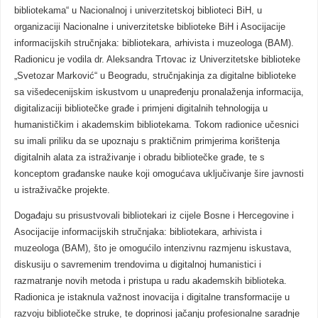
bibliotekama“ u Nacionalnoj i univerzitetskoj biblioteci BiH, u
organizaciji Nacionalne i univerzitetske biblioteke BiH i Asocijacije
informacijskih stručnjaka: bibliotekara, arhivista i muzeologa (BAM).
Radionicu je vodila dr. Aleksandra Trtovac iz Univerzitetske biblioteke
„Svetozar Marković“ u Beogradu, stručnjakinja za digitalne biblioteke
sa višedecenijskim iskustvom u unapređenju pronalaženja informacija,
digitalizaciji bibliotečke građe i primjeni digitalnih tehnologija u
humanističkim i akademskim bibliotekama. Tokom radionice učesnici
su imali priliku da se upoznaju s praktičnim primjerima korištenja
digitalnih alata za istraživanje i obradu bibliotečke građe, te s
konceptom građanske nauke koji omogućava uključivanje šire javnosti
u istraživačke projekte.
Događaju su prisustvovali bibliotekari iz cijele Bosne i Hercegovine i
Asocijacije informacijskih stručnjaka: bibliotekara, arhivista i
muzeologa (BAM), što je omogućilo intenzivnu razmjenu iskustava,
diskusiju o savremenim trendovima u digitalnoj humanistici i
razmatranje novih metoda i pristupa u radu akademskih biblioteka.
Radionica je istaknula važnost inovacija i digitalne transformacije u
razvoju bibliotečke struke, te doprinosi jačanju profesionalne saradnje