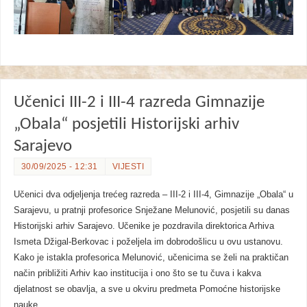
Učenici III-2 i III-4 razreda Gimnazije
„Obala“ posjetili Historijski arhiv
Sarajevo
30/09/2025 - 12:31
VIJESTI
Učenici dva odjeljenja trećeg razreda – III-2 i III-4, Gimnazije „Obala“ u
Sarajevu, u pratnji profesorice Snježane Melunović, posjetili su danas
Historijski arhiv Sarajevo. Učenike je pozdravila direktorica Arhiva
Ismeta Džigal-Berkovac i poželjela im dobrodošlicu u ovu ustanovu.
Kako je istakla profesorica Melunović, učenicima se želi na praktičan
način približiti Arhiv kao institucija i ono što se tu čuva i kakva
djelatnost se obavlja, a sve u okviru predmeta Pomoćne historijske
nauke.