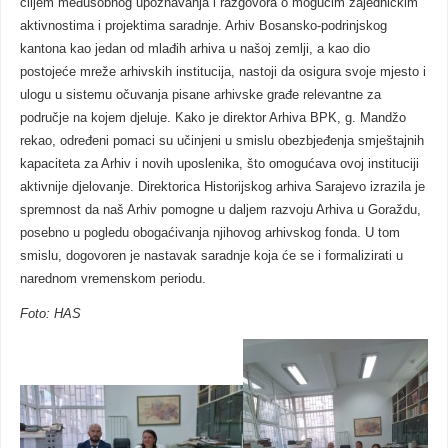
ciljem međusobnog upoznavanja i razgovora o mogućim zajedničkim
aktivnostima i projektima saradnje. Arhiv Bosansko-podrinjskog
kantona kao jedan od mlađih arhiva u našoj zemlji, a kao dio
postojeće mreže arhivskih institucija, nastoji da osigura svoje mjesto i
ulogu u sistemu očuvanja pisane arhivske građe relevantne za
područje na kojem djeluje. Kako je direktor Arhiva BPK, g. Mandžo
rekao, određeni pomaci su učinjeni u smislu obezbjeđenja smještajnih
kapaciteta za Arhiv i novih uposlenika, što omogućava ovoj instituciji
aktivnije djelovanje. Direktorica Historijskog arhiva Sarajevo izrazila je
spremnost da naš Arhiv pomogne u daljem razvoju Arhiva u Goraždu,
posebno u pogledu obogaćivanja njihovog arhivskog fonda. U tom
smislu, dogovoren je nastavak saradnje koja će se i formalizirati u
narednom vremenskom periodu.
Foto: HAS