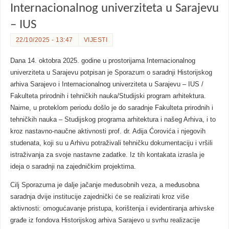
Internacionalnog univerziteta u Sarajevu
– IUS
22/10/2025 - 13:47
VIJESTI
Dana 14. oktobra 2025. godine u prostorijama Internacionalnog
univerziteta u Sarajevu potpisan je Sporazum o saradnji Historijskog
arhiva Sarajevo i Internacionalnog univerziteta u Sarajevu – IUS /
Fakulteta prirodnih i tehničkih nauka/Studijski program arhitektura.
Naime, u proteklom periodu došlo je do saradnje Fakulteta prirodnih i
tehničkih nauka – Studijskog programa arhitektura i našeg Arhiva, i to
kroz nastavno-naučne aktivnosti prof. dr. Adija Ćorovića i njegovih
studenata, koji su u Arhivu potraživali tehničku dokumentaciju i vršili
istraživanja za svoje nastavne zadatke. Iz tih kontakata izrasla je
ideja o saradnji na zajedničkim projektima.
Cilj Sporazuma je dalje jačanje međusobnih veza, a međusobna
saradnja dvije institucije zajednički će se realizirati kroz više
aktivnosti: omogućavanje pristupa, korištenja i evidentiranja arhivske
građe iz fondova Historijskog arhiva Sarajevo u svrhu realizacije