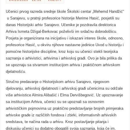
Učenici prvog razreda srednje škole Školski centar „Mehemd Handžić“
u Sarajevu, u pratnji profesorice historije Merime Hasić, posjetili su
danas Historijski arhiv Sarajevo. Učenike je pozdravila direktorica
Arhiva Ismeta Džigal-Berkovac poželivši im srdačnu dobrodošlicu.
Posjeta je organizirana na inicijativu i iskazani interes škole, odnosno,
profesorice Hasić, u okviru njihove nastavne jedinice Uvod u historiju i
pomoćne historijske discipline, kroz koju su učenici stekli teorijska
saznanja o arhivistici, arhivima i arhivskoj građi. Ovo je bila prilika da
se upoznaju sa stvarnom institucijom arhiva i praktičnom arhivskom
djelatnošću.
Stručno predavanje o Historijskom arhivu Sarajevo, njegovom
djelovanju, arhivskoj djelatnosti i arhivskoj građi učenicima su održale
više arhivistice Almira Alibašić i Elma Dervišbegović. Uz upoznavanje
sa institucijom Arhiva, učenici su se upoznali sa osnovnim
arhivističkim pojmovima uz praktično predstavljanje brojnih primjeraka
arhivske građe iz različitih fondova i zbirki, informativnih arhivskih
sredstava, te načina rada u arhivu. Kroz postavljanje pitanja i
diskusiju učenici su dodatno obogatili svoja saznanja, koja će im,