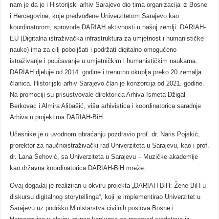
nam je da je i Historijski arhiv Sarajevo dio tima organizacija iz Bosne
i Hercegovine, koje predvođene Univerzitetom Sarajevo kao
koordinatorom, sprovode DARIAH aktivnosti u našoj zemlji. DARIAH-
EU (Digitalna istraživačka infrastruktura za umjetnost i humanističke
nauke) ima za cilj poboljšati i podržati digitalno omogućeno
istraživanje i poučavanje u umjetničkim i humanističkim naukama.
DARIAH djeluje od 2014. godine i trenutno okuplja preko 20 zemalja
članica. Historijski arhiv Sarajevo član je konzorcija od 2021. godine.
Na promociji su prisustvovale direktorica Arhiva Ismeta Džigal
Berkovac i Almira Alibašić, viša arhivistica i koordinatorica saradnje
Arhiva u projektima DARIAH-BiH.
Učesnike je u uvodnom obraćanju pozdravio prof. dr. Naris Pojskić,
prorektor za naučnoistraživački rad Univerziteta u Sarajevu, kao i prof.
dr. Lana Šehović, sa Univerziteta u Sarajevu – Muzičke akademije
kao državna koordinatorica DARIAH-BiH mreže.
Ovaj događaj je realiziran u okviru projekta „DARIAH-BiH: Žene BiH u
diskursu digitalnog storytellinga“, koji je implementirao Univerzitet u
Sarajevu uz podršku Ministarstva civilnih poslova Bosne i