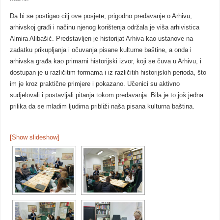
Da bi se postigao cilj ove posjete, prigodno predavanje o Arhivu,
arhivskoj građi i načinu njenog korištenja održala je viša arhivistica
Almira Alibašić. Predstavljen je historijat Arhiva kao ustanove na
zadatku prikupljanja i očuvanja pisane kulturne baštine, a onda i
arhivska građa kao primarni historijski izvor, koji se čuva u Arhivu, i
dostupan je u različitim formama i iz različitih historijskih perioda, što
im je kroz praktične primjere i pokazano. Učenici su aktivno
sudjelovali i postavljali pitanja tokom predavanja. Bila je to još jedna
prilika da se mladim ljudima približi naša pisana kulturna baština.
[Show slideshow]