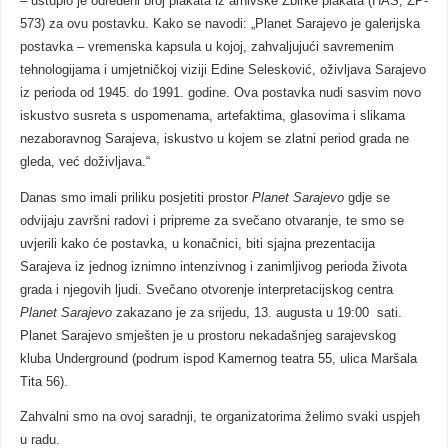
– ustupio je određeni broj plakata iz arhivske Zbirke plakata (HAS, ZP-
573) za ovu postavku. Kako se navodi: „Planet Sarajevo je galerijska
postavka – vremenska kapsula u kojoj, zahvaljujući savremenim
tehnologijama i umjetničkoj viziji Edine Selesković, oživljava Sarajevo
iz perioda od 1945. do 1991. godine. Ova postavka nudi sasvim novo
iskustvo susreta s uspomenama, artefaktima, glasovima i slikama
nezaboravnog Sarajeva, iskustvo u kojem se zlatni period grada ne
gleda, već doživljava.“
Danas smo imali priliku posjetiti prostor
Planet Sarajevo
gdje se
odvijaju završni radovi i pripreme za svečano otvaranje, te smo se
uvjerili kako će postavka, u konačnici, biti sjajna prezentacija
Sarajeva iz jednog iznimno intenzivnog i zanimljivog perioda života
grada i njegovih ljudi. Svečano otvorenje interpretacijskog centra
Planet Sarajevo
zakazano je za srijedu, 13. augusta u 19:00 sati.
Planet Sarajevo smješten je u prostoru nekadašnjeg sarajevskog
kluba Underground (podrum ispod Kamernog teatra 55, ulica Maršala
Tita 56).
Zahvalni smo na ovoj saradnji, te organizatorima želimo svaki uspjeh
u radu.