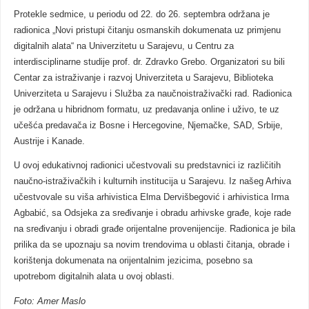
Protekle sedmice, u periodu od 22. do 26. septembra održana je
radionica „Novi pristupi čitanju osmanskih dokumenata uz primjenu
digitalnih alata“ na Univerzitetu u Sarajevu, u Centru za
interdisciplinarne studije prof. dr. Zdravko Grebo. Organizatori su bili
Centar za istraživanje i razvoj Univerziteta u Sarajevu, Biblioteka
Univerziteta u Sarajevu i Služba za naučnoistraživački rad. Radionica
je održana u hibridnom formatu, uz predavanja online i uživo, te uz
učešća predavača iz Bosne i Hercegovine, Njemačke, SAD, Srbije,
Austrije i Kanade.
U ovoj edukativnoj radionici učestvovali su predstavnici iz različitih
naučno-istraživačkih i kulturnih institucija u Sarajevu. Iz našeg Arhiva
učestvovale su viša arhivistica Elma Dervišbegović i arhivistica Irma
Agbabić, sa Odsjeka za sređivanje i obradu arhivske građe, koje rade
na sređivanju i obradi građe orijentalne provenijencije. Radionica je bila
prilika da se upoznaju sa novim trendovima u oblasti čitanja, obrade i
korištenja dokumenata na orijentalnim jezicima, posebno sa
upotrebom digitalnih alata u ovoj oblasti.
Foto: Amer Maslo