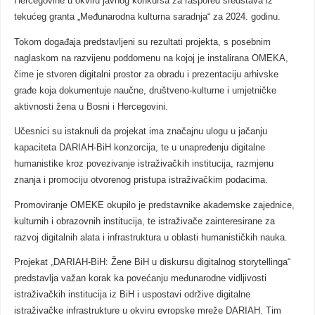
Hercegovine u okviru javnog konkursa za raspored sredstava iz
tekućeg granta „Međunarodna kulturna saradnja“ za 2024. godinu.
Tokom događaja predstavljeni su rezultati projekta, s posebnim
naglaskom na razvijenu poddomenu na kojoj je instalirana OMEKA,
čime je stvoren digitalni prostor za obradu i prezentaciju arhivske
građe koja dokumentuje naučne, društveno-kulturne i umjetničke
aktivnosti žena u Bosni i Hercegovini.
Učesnici su istaknuli da projekat ima značajnu ulogu u jačanju
kapaciteta DARIAH-BiH konzorcija, te u unapređenju digitalne
humanistike kroz povezivanje istraživačkih institucija, razmjenu
znanja i promociju otvorenog pristupa istraživačkim podacima.
Promoviranje OMEKE okupilo je predstavnike akademske zajednice,
kulturnih i obrazovnih institucija, te istraživače zainteresirane za
razvoj digitalnih alata i infrastruktura u oblasti humanističkih nauka.
Projekat „DARIAH-BiH: Žene BiH u diskursu digitalnog storytellinga“
predstavlja važan korak ka povećanju međunarodne vidljivosti
istraživačkih institucija iz BiH i uspostavi održive digitalne
istraživačke infrastrukture u okviru evropske mreže DARIAH. Tim