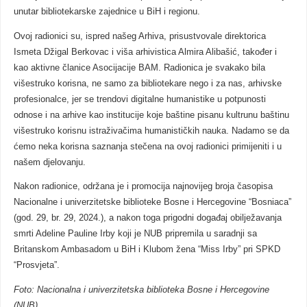
unutar bibliotekarske zajednice u BiH i regionu.
Ovoj radionici su, ispred našeg Arhiva, prisustvovale direktorica
Ismeta Džigal Berkovac i viša arhivistica Almira Alibašić, također i
kao aktivne članice Asocijacije BAM. Radionica je svakako bila
višestruko korisna, ne samo za bibliotekare nego i za nas, arhivske
profesionalce, jer se trendovi digitalne humanistike u potpunosti
odnose i na arhive kao institucije koje baštine pisanu kultrunu baštinu
višestruko korisnu istraživačima humanističkih nauka. Nadamo se da
ćemo neka korisna saznanja stečena na ovoj radionici primijeniti i u
našem djelovanju.
Nakon radionice, održana je i promocija najnovijeg broja časopisa
Nacionalne i univerzitetske biblioteke Bosne i Hercegovine “Bosniaca”
(god. 29, br. 29, 2024.), a nakon toga prigodni događaj obilježavanja
smrti Adeline Pauline Irby koji je NUB pripremila u saradnji sa
Britanskom Ambasadom u BiH i Klubom žena “Miss Irby” pri SPKD
“Prosvjeta”.
Foto: Nacionalna i univerzitetska biblioteka Bosne i Hercegovine
(NUB)