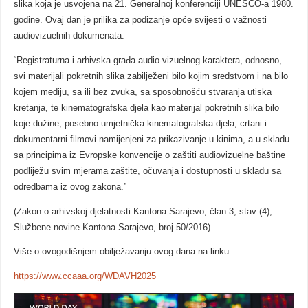
slika koja je usvojena na 21. Generalnoj konferenciji UNESCO-a 1980.
godine. Ovaj dan je prilika za podizanje opće svijesti o važnosti
audiovizuelnih dokumenata.
“Registraturna i arhivska građa audio-vizuelnog karaktera, odnosno,
svi materijali pokretnih slika zabilježeni bilo kojim sredstvom i na bilo
kojem mediju, sa ili bez zvuka, sa sposobnošću stvaranja utiska
kretanja, te kinematografska djela kao materijal pokretnih slika bilo
koje dužine, posebno umjetnička kinematografska djela, crtani i
dokumentarni filmovi namijenjeni za prikazivanje u kinima, a u skladu
sa principima iz Evropske konvencije o zaštiti audiovizuelne baštine
podliježu svim mjerama zaštite, očuvanja i dostupnosti u skladu sa
odredbama iz ovog zakona.”
(Zakon o arhivskoj djelatnosti Kantona Sarajevo, član 3, stav (4),
Službene novine Kantona Sarajevo, broj 50/2016)
Više o ovogodišnjem obilježavanju ovog dana na linku:
https://www.ccaaa.org/WDAVH2025