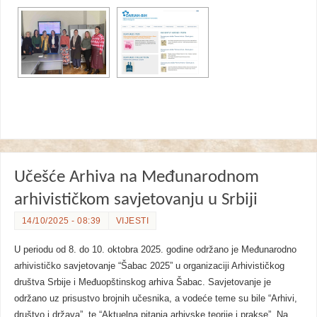
Učešće Arhiva na Međunarodnom
arhivističkom savjetovanju u Srbiji
14/10/2025 - 08:39
VIJESTI
U periodu od 8. do 10. oktobra 2025. godine održano je Međunarodno
arhivističko savjetovanje “Šabac 2025” u organizaciji Arhivističkog
društva Srbije i Međuopštinskog arhiva Šabac. Savjetovanje je
održano uz prisustvo brojnih učesnika, a vodeće teme su bile “Arhivi,
društvo i država”, te “Aktuelna pitanja arhivske teorije i prakse”. Na