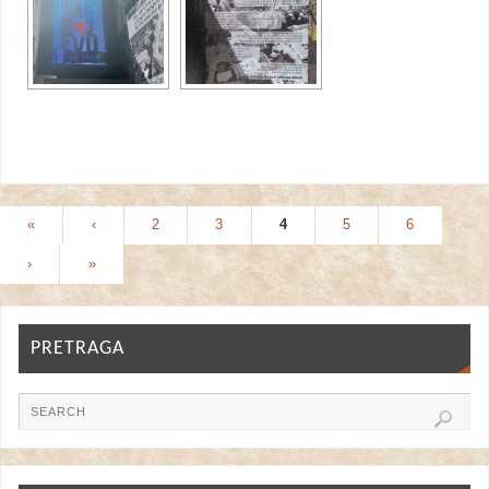
«
‹
2
3
4
5
6
›
»
PRETRAGA