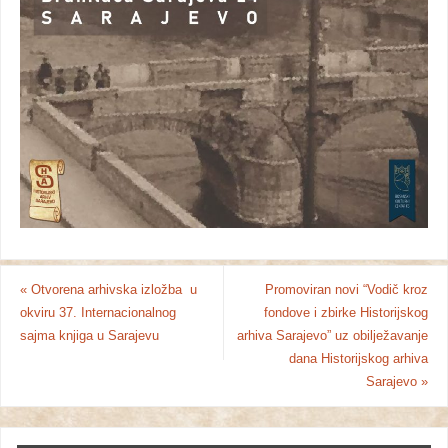
«
Otvorena arhivska izložba u
Promoviran novi “Vodič kroz
okviru 37. Internacionalnog
fondove i zbirke Historijskog
sajma knjiga u Sarajevu
arhiva Sarajevo” uz obilježavanje
dana Historijskog arhiva
Sarajevo
»