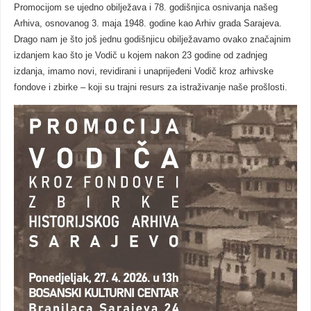
Promocijom se ujedno obilježava i 78. godišnjica osnivanja našeg
Arhiva, osnovanog 3. maja 1948. godine kao Arhiv grada Sarajeva.
Drago nam je što još jednu godišnjicu obilježavamo ovako značajnim
izdanjem kao što je Vodič u kojem nakon 23 godine od zadnjeg
izdanja, imamo novi, revidirani i unaprijeđeni Vodič kroz arhivske
fondove i zbirke – koji su trajni resurs za istraživanje naše prošlosti.